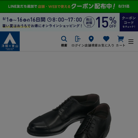
検索
ログイン
店舗検索
お気に入り
カート