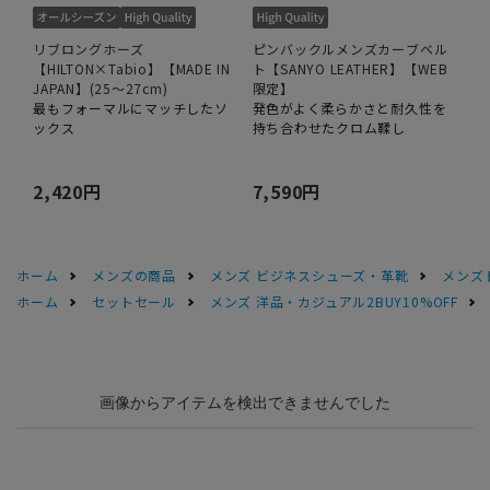
リブロングホーズ
ピンバックルメンズカーブベル
【HILTON×Tabio】【MADE IN
ト【SANYO LEATHER】【WEB
JAPAN】(25～27cm)
限定】
最もフォーマルにマッチしたソ
発色がよく柔らかさと耐久性を
ックス
持ち合わせたクロム鞣し
2,420円
7,590円
ホーム
メンズの商品
メンズ ビジネスシューズ・革靴
メンズ
ホーム
セットセール
メンズ 洋品・カジュアル2BUY10%OFF