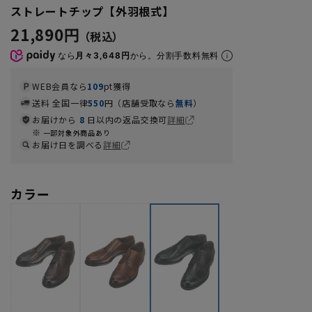
ストレートチップ【外羽根式】
21,890円
なら
月々3,648円
から。分割手数料無料
WEB会員なら
109
pt獲得
送料 全国一律
550
円（店舗受取なら
無料
）
お届けから
8
日以内の返品交換可
詳細
一部対象外商品あり
お届け日を調べる
詳細
カラー