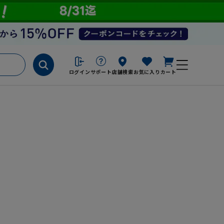
ログイン
サポート
店舗検索
お気に入り
カート