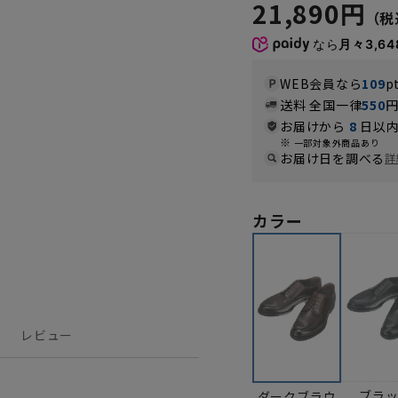
21,890円
なら
月々3,64
WEB会員なら
109
p
送料 全国一律
550
お届けから
8
日以内
一部対象外商品あり
お届け日を調べる
詳
カラー
レビュー
ブラ
ダークブラウ