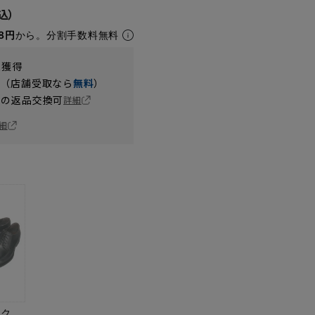
8円
から。分割手数料無料
t獲得
円（店舗受取なら
無料
）
の返品交換可
詳細
細
ック