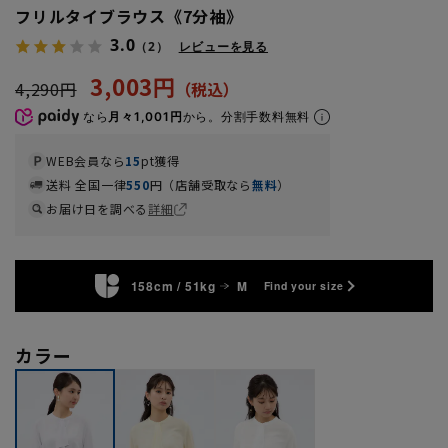
フリルタイブラウス《7分袖》
3.0
（2）
レビューを見る
3,003円
4,290円
なら
月々1,001円
から。分割手数料無料
WEB会員なら
15
pt獲得
送料 全国一律
550
円（店舗受取なら
無料
）
お届け日を調べる
詳細
158cm / 51kg
M
Find your size
カラー