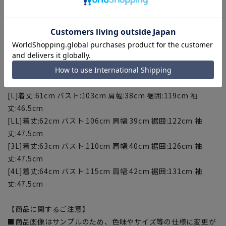
※当該商品は在庫切れの場合がございます。
【サイズスペック】
[S]着丈:59cm バスト:97cm 肩幅:36cm 裾囲:113cm 袖
丈:44.5cm
[M]着丈:60cm バスト:100cm 肩幅:37cm 裾囲:116cm 袖
丈:45.5cm
[L]着丈:61cm バスト:103cm 肩幅:38cm 裾囲:119cm 袖
丈:46.5cm
[LL]着丈:62cm バスト:106cm 肩幅:39cm 裾囲:122cm 袖
丈:47.5cm
[3L]着丈:63cm バスト:110cm 肩幅:40cm 裾囲:126cm 袖
丈:47.5cm
[4L]着丈:64cm バスト:115cm 肩幅:42cm 裾囲:131cm 袖
丈:47.5cm
【商品に関するご注意】
■商品画像はサンプルのため、色味やサイズ等の仕様に変更が