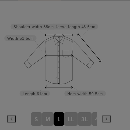
Sleeve length
46.5cm
Shoulder width
38cm
Width
51.5cm
Length
61cm
Hem width
59.5cm
S
M
L
LL
3L
4L