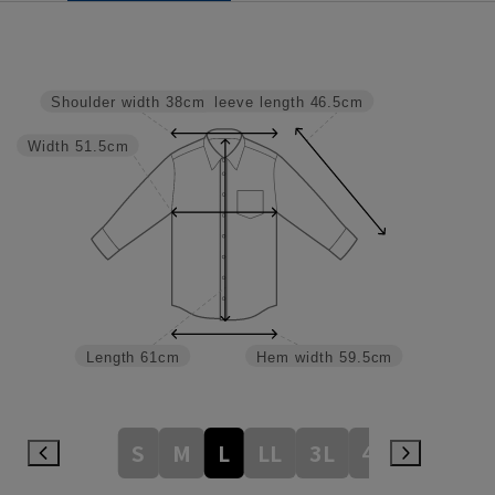
Sleeve length
46.5cm
Shoulder width
38cm
Width
51.5cm
Length
61cm
Hem width
59.5cm
S
M
L
LL
3L
4L