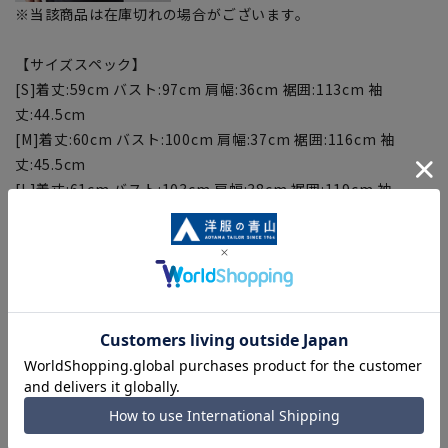
※当該商品は在庫切れの場合がございます。
【サイズスペック】
[S]着丈:59cm バスト:97cm 肩幅:36cm 裾囲:113cm 袖
丈:44.5cm
[M]着丈:60cm バスト:100cm 肩幅:37cm 裾囲:116cm 袖
丈:45.5cm
[L]着丈:61cm バスト:103cm 肩幅:38cm 裾囲:119cm 袖
丈:46.5cm
[LL]着丈:62cm バスト:106cm 肩幅:39cm 裾囲:122cm 袖
丈:47.5cm
[3L]着丈:63cm バスト:110cm 肩幅:40cm 裾囲:126cm 袖
丈:47.5cm
[4L]着丈:64cm バスト:115cm 肩幅:42cm 裾囲:131cm 袖
丈:47.5cm
【商品に関するご注意】
■商品画像はサンプルのため、色味やサイズ等の仕様に変更が