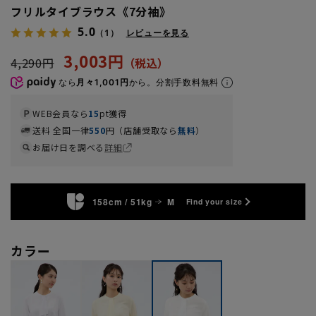
フリルタイブラウス《7分袖》
5.0
（1）
レビューを見る
3,003円
4,290円
なら
月々1,001円
から。分割手数料無料
WEB会員なら
15
pt獲得
送料 全国一律
550
円（店舗受取なら
無料
）
お届け日を調べる
詳細
158cm / 51kg
M
Find your size
カラー