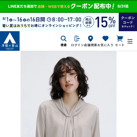
検索
ログイン
店舗検索
お気に入り
カート