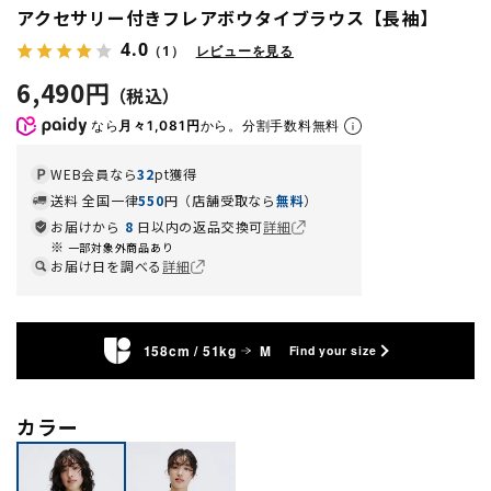
アクセサリー付きフレアボウタイブラウス【長袖】
4.0
（1）
レビューを見る
6,490円
なら
月々1,081円
から。分割手数料無料
WEB会員なら
32
pt獲得
送料 全国一律
550
円（店舗受取なら
無料
）
お届けから
8
日以内の返品交換可
詳細
一部対象外商品あり
お届け日を調べる
詳細
158cm / 51kg
M
Find your size
カラー