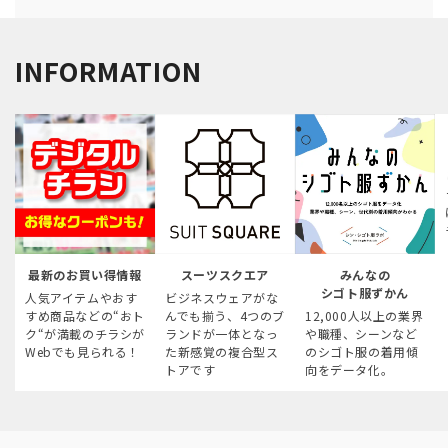
INFORMATION
最新のお買い得情報
スーツスクエア
みんなの
シゴト服ずかん
人気アイテムやおす
ビジネスウェアがな
すめ商品などの“おト
んでも揃う、4つのブ
12,000人以上の業界
ク“が満載のチラシが
ランドが一体となっ
や職種、シーンなど
Webでも見られる！
た新感覚の複合型ス
のシゴト服の着用傾
トアです
向をデータ化。