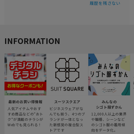
履歴を残さない
INFORMATION
最新のお買い得情報
スーツスクエア
みんなの
シゴト服ずかん
人気アイテムやおす
ビジネスウェアがな
すめ商品などの“おト
んでも揃う、4つのブ
12,000人以上の業界
ク“が満載のチラシが
ランドが一体となっ
や職種、シーンなど
Webでも見られる！
た新感覚の複合型ス
のシゴト服の着用傾
トアです
向をデータ化。