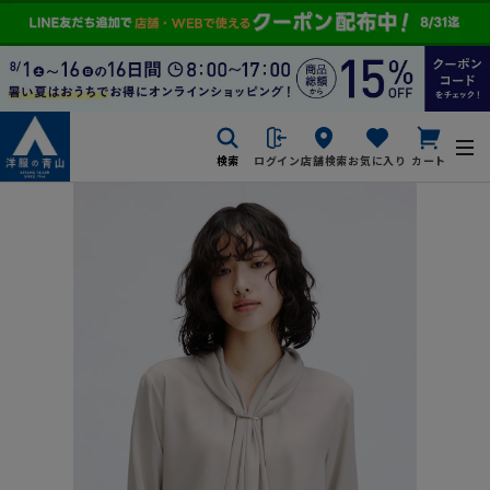
検索
ログイン
店舗検索
お気に入り
カート