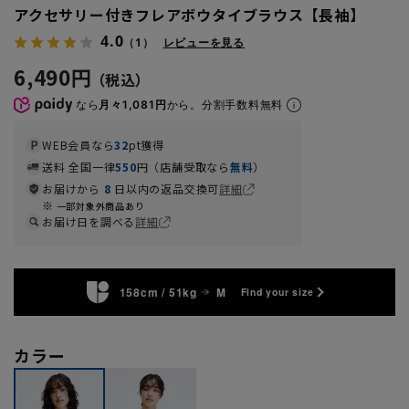
アクセサリー付きフレアボウタイブラウス【長袖】
4.0
（1）
レビューを見る
6,490円
なら
月々1,081円
から。分割手数料無料
WEB会員なら
32
pt獲得
送料 全国一律
550
円（店舗受取なら
無料
）
お届けから
8
日以内の返品交換可
詳細
一部対象外商品あり
お届け日を調べる
詳細
158cm / 51kg
M
Find your size
カラー