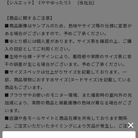
【シルエット】《ややゆったり》 (当社比)
【商品に関するご注意】
■商品画像はサンプルのため、色味やサイズ等の仕様に変更が
ある場合がございますので、予めご了承ください。
■ゆとり感には個人差があります。サイズ表を確認の上、ご購
入の目安としてご利用ください。
■生地や仕様・デザインにより、着用感や実際のサイズ表に若
干の誤差が生じる場合がございます。予めご了承ください。
■サイズスペックは仕上がりサイズを記載しております。一
部、商品現物におすすめサイズ(ヌードサイズ)を記載している
商品もございます。
■ブラウザやお使いのモニター環境、また撮影時の室内外の光
加減により、実際の商品と掲載画像の色味が異なる場合がござ
います。
■店舗や各モールサイトと商品在庫を共有しております関係
上、ご注文いただいたタイミングにより欠品が発生し、ご注文
を完了できない場合がございます。予めご了承ください。