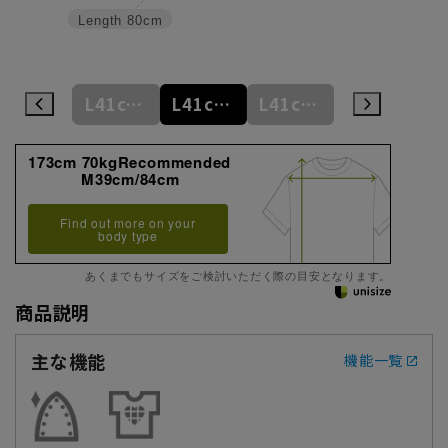
Length
80cm
L41cm/78cm
L41cm/80cm
L41cm/82cm
L41cm/84cm
L41cm/86cm
173cm 70kgRecommended
M39cm/84cm
Find out more on your
body type
あくまでもサイズをご検討いただく際の目安となります。
商品説明
主な機能
機能一覧