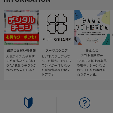
最新のお買い得情報
スーツスクエア
みんなの
シゴト服ずかん
人気アイテムやおす
ビジネスウェアがな
すめ商品などの“おト
んでも揃う、4つのブ
12,000人以上の業界
ク“が満載のチラシが
ランドが一体となっ
や職種、シーンなど
Webでも見られる！
た新感覚の複合型ス
のシゴト服の着用傾
トアです
向をデータ化。