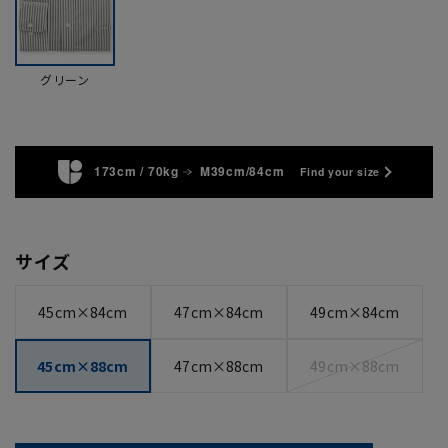
グリーン
173cm / 70kg
M39cm/84cm
Find your size
サイズ
45cm×84cm
47cm×84cm
49cm×84cm
45cm×88cm
47cm×88cm
49cm×88cm