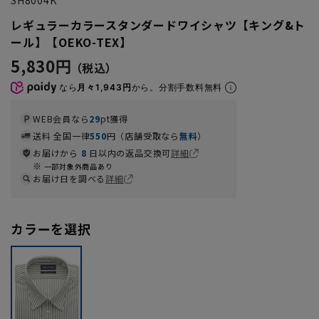
レギュラーカラースタンダードワイシャツ【キング&ト
ール】【OEKO-TEX】
5,830円
なら
月々1,943円
から。分割手数料無料
WEB会員なら
29
pt獲得
送料 全国一律
550
円（店舗受取なら
無料
）
お届けから
8
日以内の返品交換可
詳細
一部対象外商品あり
お届け日を調べる
詳細
カラーを選択