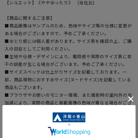
【シルエット】《ややゆったり》 (当社比)
【商品に関するご注意】
■商品画像はサンプルのため、色味やサイズ等の仕様に変更が
ある場合がございますので、予めご了承ください。
■ゆとり感には個人差があります。サイズ表を確認の上、ご購
入の目安としてご利用ください。
■生地や仕様・デザインにより、着用感や実際のサイズ表に若
干の誤差が生じる場合がございます。予めご了承ください。
■サイズスペックは仕上がりサイズを記載しております。一
部、商品現物におすすめサイズ(ヌードサイズ)を記載している
商品もございます。
■ブラウザやお使いのモニター環境、また撮影時の室内外の光
加減により、実際の商品と掲載画像の色味が異なる場合がござ
います。
■店舗や各モールサイトと商品在庫を共有しております関係
上、ご注文いただいたタイミングにより欠品が発生し、ご注文
を完了できない場合がございます。予めご了承ください。