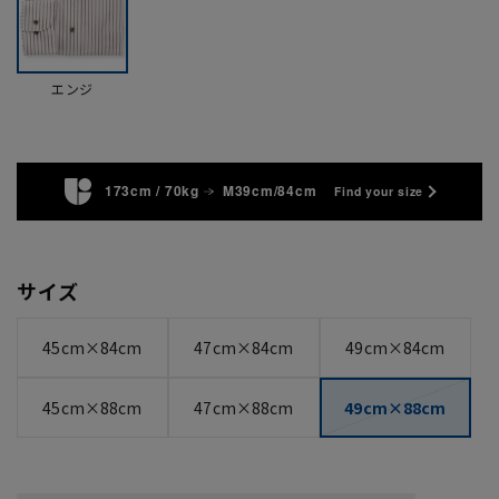
エンジ
173cm / 70kg
M39cm/84cm
Find your size
サイズ
45cm×84cm
47cm×84cm
49cm×84cm
45cm×88cm
47cm×88cm
49cm×88cm