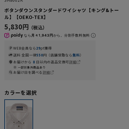
ボタンダウンスタンダードワイシャツ【キング&トー
ル】【OEKO-TEX】
5,830円
なら
月々1,943円
から。分割手数料無料
WEB会員なら
29
pt獲得
送料 全国一律
550
円（店舗受取なら
無料
）
お届けから
8
日以内の返品交換可
詳細
一部対象外商品あり
お届け日を調べる
詳細
カラーを選択