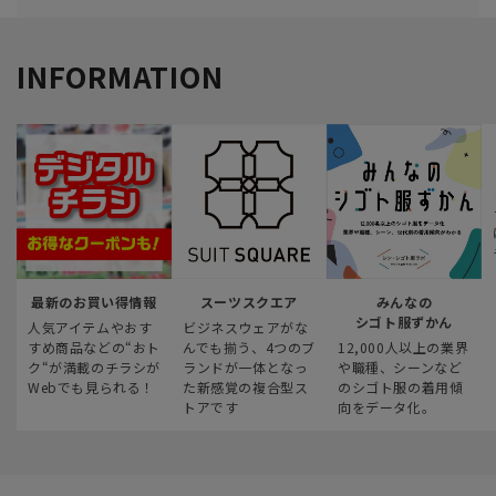
INFORMATION
最新のお買い得情報
スーツスクエア
みんなの
シゴト服ずかん
人気アイテムやおす
ビジネスウェアがな
すめ商品などの“おト
んでも揃う、4つのブ
12,000人以上の業界
ク“が満載のチラシが
ランドが一体となっ
や職種、シーンなど
Webでも見られる！
た新感覚の複合型ス
のシゴト服の着用傾
トアです
向をデータ化。