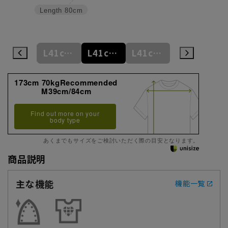
Length
80cm
L41cm/78cm
L41cm/80cm
L41cm/82cm
L41cm/84cm
L41cm/86cm
173cm 70kgRecommended
M39cm/84cm
Find out more on your
body type
あくまでもサイズをご検討いただく際の目安となります。
商品説明
主な機能
機能一覧