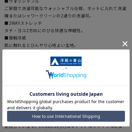
■ウォッシャブル
ご家庭で洗濯可能なウォッシャブル仕様、ネットに入れて洗濯
機またはシャワークリーンの2通りの洗濯可。
■2WAYストレッチ
タテ・ヨコ2方向にのびる快適な伸縮性。
■接触冷感
肌に触れるとひんやり心地よい生地。
■UVカット・遮熱
「紫外領域」の光を遮断。紫外線遮蔽率99.9％と、日傘並みの
遮熱率で強い日差しからの温度上昇を抑制。
■吸汗速乾
汗をかいてもすぐ乾き、サラっとした快適な着心地。
■防シワ
生地特性でシワになりにくく、お手入れが簡単!
■Plastics Smart
この商品はリサイクル原料を使用し、プラスチック・スマート
に賛同しています。当製品は裏地の糸の一部にECOBLUE(R)を
使用しています。ECOBLUE(R)はマテリアルリサイクルによ