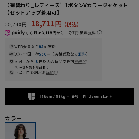
【週替わり_レディース】1ボタンVカラージャケット
【セットアップ着用可】
18,711円
20,790円
なら
月々3,118円
から。分割手数料無料
WEB会員なら
93
pt獲得
送料 全国一律
550
円（店舗受取なら
無料
）
お届けから
8
日以内の返品交換可
詳細
一部対象外商品あり
お届け日を調べる
詳細
158cm / 51kg
9号
Find your size
カラー