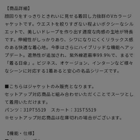
【商品詳細】
顔回りをすっきりときれいに見せる着回し力抜群のVカラージ
ャケットです。ウエストを絞りすぎない程よいボクシーなシル
エットで、美しいドレープを作り出す適度な肉感の生地が特長
です。伸縮性がしっかりあり、シワになりにくくリラックス感
のある快適な着心地。今季はさらにハイブリッドな機能へアッ
プデート。遮熱性が追加され、紫外線遮蔽率99.9％で、まるで
「着る日傘」。ビジネス、オケージョン、インターンなど様々
なシーンに対応する1着あると安心の名品シリーズです。
■こちらはジャケットのみ販売となります。
セットアップ対応商品と組み合わせいただくことでスーツとし
て着用いただけます。
パンツ：31PT5519 スカート：31ST5519
※セットアップ対応商品は在庫切れの場合がございます。
【機能・仕様】