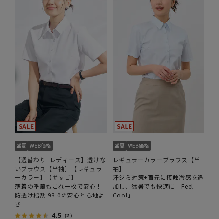
【週替わり_レディース】透けな
レギュラーカラーブラウス【半
いブラウス【半袖】【レギュラ
袖】
ーカラー】【＃すご】
汗ジミ対策+首元に接触冷感を追
薄着の季節もこれ一枚で安心！
加し、猛暑でも快適に「Feel
防透け指数 93.0の安心と心地よ
Cool」
さ
4.5
（2）