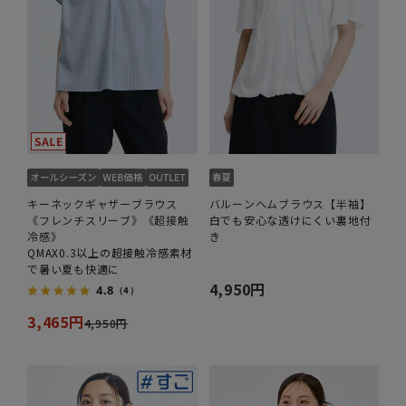
キーネックギャザーブラウス
バルーンヘムブラウス【半袖】
《フレンチスリーブ》《超接触
白でも安心な透けにくい裏地付
冷感》
き
QMAX0.3以上の超接触冷感素材
で暑い夏も快適に
4,950円
4.8
（4）
3,465円
4,950円