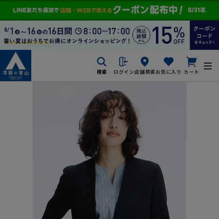
検索
ログイン
店舗検索
お気に入り
カート