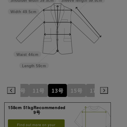
Shoulder width
39.5cm
Sleeve length
59.5cm
Width
49.5cm
Waist
44cm
Length
59cm
7号
9号
11号
13号
15号
17号
19号
158cm 51kgRecommended
9号
Find out more on your