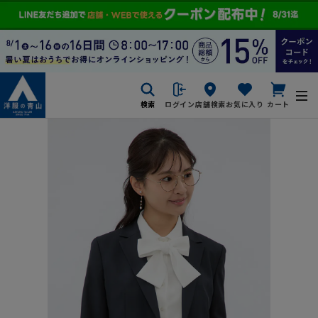
検索
ログイン
店舗検索
お気に入り
カート