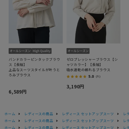
バンドカラーピンタックブラウ
ゼロプレッシャーブラウス【シ
ス【長袖】
ャツカラー】【長袖】
上品なスーツスタイルが叶うと
吸水速乾の頼れるブラウス
ろみブラウス
5.0
（1）
3,190円
6,589円
ホーム
レディースの商品
レディース セットアップスーツ
レ
ホーム
レディースの商品
レディース セットアップスーツ
レ
ホーム
レディースの商品
レディース セットアップスーツ
レ