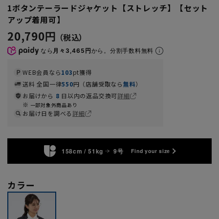
1ボタンテーラードジャケット【ストレッチ】【セット
アップ着用可】
20,790円
なら
月々3,465円
から。分割手数料無料
WEB会員なら
103
pt獲得
送料 全国一律
550
円（店舗受取なら
無料
）
お届けから
8
日以内の返品交換可
詳細
一部対象外商品あり
お届け日を調べる
詳細
158cm / 51kg
9号
Find your size
カラー