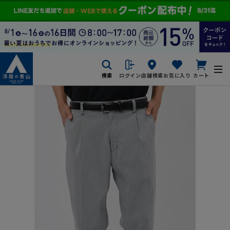
検索
ログイン
店舗検索
お気に入り
カート