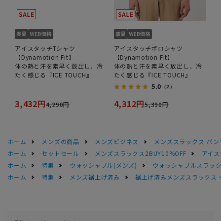
アイスタッチTシャツ
アイスタッチポロシャツ
【Dynamotion Fit】
【Dynamotion Fit】
体の熱と汗を素早く放出し、冷
体の熱と汗を素早く放出し、冷
たく感じる『ICE TOUCH』
たく感じる『ICE TOUCH』
5.0
（2）
3,432円
4,312円
4,290円
5,390円
ホーム
メンズの商品
メンズビジネス
メンズスラックス パン
ホーム
セットセール
メンズスラックス2BUY10%OFF
アイス
ホーム
特集
ウォッシャブル(メンズ)
ウォッシャブルスラック
ホーム
特集
メンズ裾上げ済み
裾上げ済みメンズスラックス