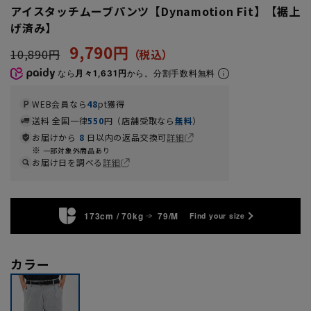
アイスタッチムーブパンツ【Dynamotion Fit】【裾上
げ済み】
9,790円
10,890円
なら
月々1,631円
から。分割手数料無料
WEB会員なら
48
pt獲得
送料 全国一律
550
円（店舗受取なら
無料
）
お届けから
8
日以内の返品交換可
詳細
一部対象外商品あり
お届け日を調べる
詳細
173cm / 70kg
79/M
Find your size
カラー