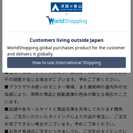
【商品に関するご注意】
■商品画像はサンプルのため、色味やサイズ等の仕様に変更が
ある場合がございますので、予めご了承ください。
■サイズスペックは仕上がりサイズを記載しております。一
部、商品現物におすすめサイズ(ヌードサイズ)を記載している
商品もございます。
■ゆとり感には個人差があります。サイズ表を確認の上、ご購
入の目安としてご利用ください。
■生地や仕様・デザインにより、着用感や実際のサイズ表に若
干の誤差が生じる場合がございます。予めご了承ください。
■ブラウザやお使いのモニター環境、また撮影時の室内外の光
加減により、実際の商品と掲載画像の色味が異なる場合がござ
います。
■店舗や各モールサイトと商品在庫を共有しております関係
上、ご注文いただいたタイミングにより欠品が発生し、ご注文
を完了できない場合がございます。予めご了承ください。
■お急ぎ発送のご注文につきましても、ご注文のタイミングに