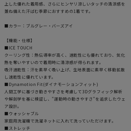
上した優れた着用感、さらにヒンヤリ涼しいタッチの清涼感を
兼ね備えた汗ばむ季節におすすめの1着です。
■カラー：ブルグレー・バーズアイ
【機能・仕様】
■ICE TOUCH
クーリング性：熱伝導率が高く、速乾性にも優れており、気化
熱を奪いやすいので着用時に清涼感が得られます。
吸汗速乾性：汗を素早く吸い上げ、生地表面に素早く移動拡散
し速乾性に優れています。
■Dynamotion Fit(ダイナモーションフィット)
人間工学に基づき動きやすさを考慮して3Dグラフィック解析
や解剖学を基に検証し、"運動時の動きやすさ"を追求したウェ
ア設計。
■ウォッシャブル
家庭用洗濯機で洗濯ネットに入れて洗っていただけます。
■ストレッチ