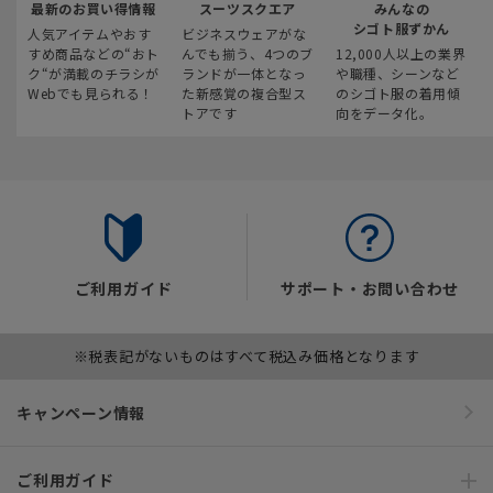
最新のお買い得情報
スーツスクエア
みんなの
シゴト服ずかん
人気アイテムやおす
ビジネスウェアがな
すめ商品などの“おト
んでも揃う、4つのブ
12,000人以上の業界
ク“が満載のチラシが
ランドが一体となっ
や職種、シーンなど
Webでも見られる！
た新感覚の複合型ス
のシゴト服の着用傾
トアです
向をデータ化。
ご利用ガイド
サポート・お問い合わせ
※税表記がないものはすべて税込み価格となります
キャンペーン情報
ご利用ガイド