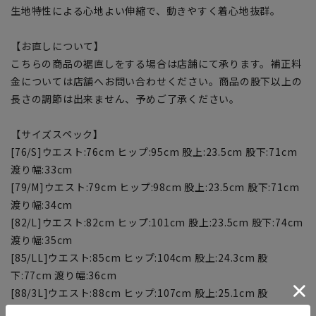
生地特性による心地よい伸縮で、動きやすく着心地抜群。
【お直しについて】
こちらの商品の裾直しをする場合は店舗にて承ります。補正料
金については店舗へお問い合わせください。商品の股下以上の
長さの調節は出来ません、予めご了承ください。
【サイズスペック】
[76/S]ウエスト:76cm ヒップ:95cm 股上:23.5cm 股下:71cm
渡り幅:33cm
[79/M]ウエスト:79cm ヒップ:98cm 股上:23.5cm 股下:71cm
渡り幅:34cm
[82/L]ウエスト:82cm ヒップ:101cm 股上:23.5cm 股下:74cm
渡り幅:35cm
[85/LL]ウエスト:85cm ヒップ:104cm 股上:24.3cm 股
下:77cm 渡り幅:36cm
[88/3L]ウエスト:88cm ヒップ:107cm 股上:25.1cm 股
下:77cm 渡り幅:37cm