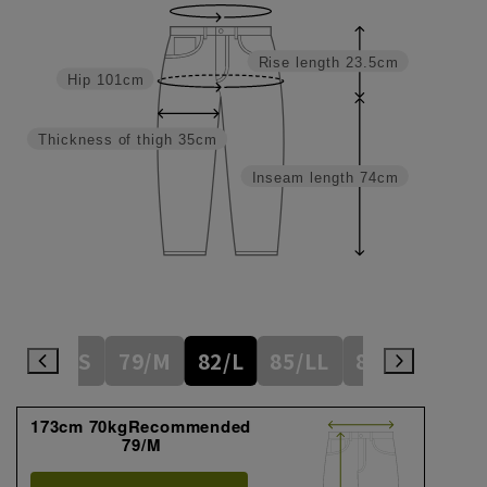
Rise length
23.5cm
Hip
101cm
Thickness of thigh
35cm
Inseam length
74cm
76/S
79/M
82/L
85/LL
88/3L
173cm 70kgRecommended
79/M