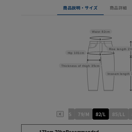
商品説明・サイズ
商品詳細
Waist
82cm
Rise length
23
Hip
101cm
Thickness of thigh
35cm
Inseam length
76/S
79/M
82/L
85/LL
173cm 70kgRecommended