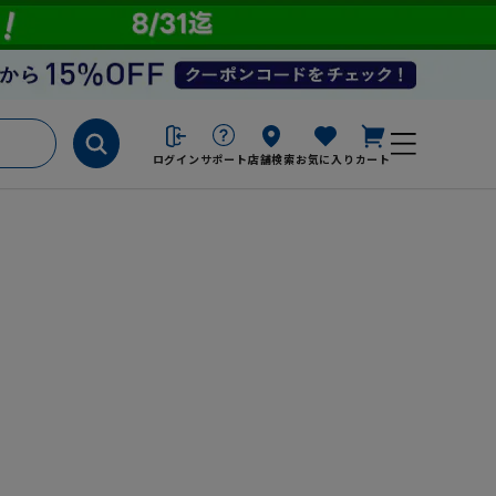
ログイン
サポート
店舗検索
お気に入り
カート