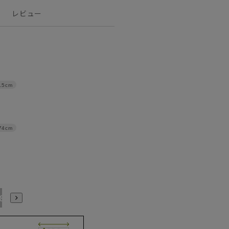
レビュー
.5cm
74cm
88/3L