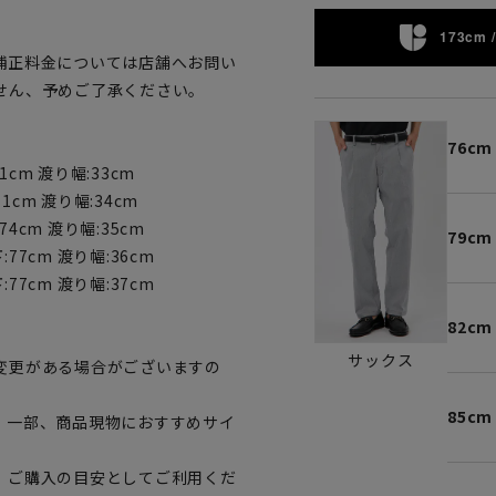
173cm /
補正料金については店舗へお問い
せん、予めご了承ください。
76cm
71cm 渡り幅:33cm
71cm 渡り幅:34cm
:74cm 渡り幅:35cm
79cm
下:77cm 渡り幅:36cm
下:77cm 渡り幅:37cm
82cm
サックス
変更がある場合がございますの
85cm
。一部、商品現物におすすめサイ
、ご購入の目安としてご利用くだ