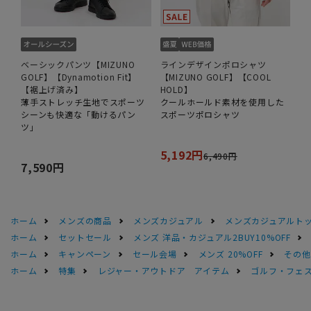
ベーシックパンツ【MIZUNO
ラインデザインポロシャツ
GOLF】【Dynamotion Fit】
【MIZUNO GOLF】【COOL
【裾上げ済み】
HOLD】
薄手ストレッチ生地でスポーツ
クールホールド素材を使用した
シーンも快適な「動けるパン
スポーツポロシャツ
ツ」
5,192円
6,490円
7,590円
ホーム
メンズの商品
メンズカジュアル
メンズカジュアルト
ホーム
セットセール
メンズ 洋品・カジュアル2BUY10%OFF
ホーム
キャンペーン
セール会場
メンズ 20%OFF
その他S
ホーム
特集
レジャー・アウトドア アイテム
ゴルフ・フェ