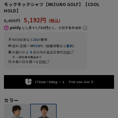
モックネックシャツ【MIZUNO GOLF】【COOL
HOLD】
5,192円
6,490円
なら
月々1,730円
から。分割手数料無料
WEB会員なら
25
pt獲得
送料 全国一律
550
円（店舗受取なら
無料
）
お届けから
8
日以内の返品交換可
詳細
一部対象外商品あり
お届け日を調べる
詳細
172cm / 69kg
L
Find your size
カラー