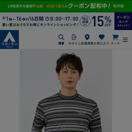
検索
ログイン
店舗検索
お気に入り
カート