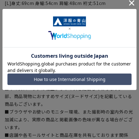
[L]身丈:69cm 身幅:54cm 肩幅:48cm 裄丈:51cm
[LL]身丈:71cm 身幅:57cm 肩幅:51cm 裄丈:53.5cm
[3L]身丈:73cm 身幅:60cm 肩幅:54cm 裄丈:56cm
【商品に関するご注意】
■商品画像はサンプルのため、色味やサイズ等の仕様に変更が
ある場合がございますので、予めご了承ください。
■ゆとり感には個人差があります。サイズ表を確認の上、ご購
入の目安としてご利用ください。
■生地や仕様・デザインにより、着用感や実際のサイズ表に若
干の誤差が生じる場合がございます。予めご了承ください。
■サイズスペックは仕上がりサイズを記載しております。一
部、商品現物におすすめサイズ(ヌードサイズ)を記載している
商品もございます。
■ブラウザやお使いのモニター環境、また撮影時の室内外の光
加減により、実際の商品と掲載画像の色味が異なる場合がござ
います。
■店舗や各モールサイトと商品在庫を共有しております関係