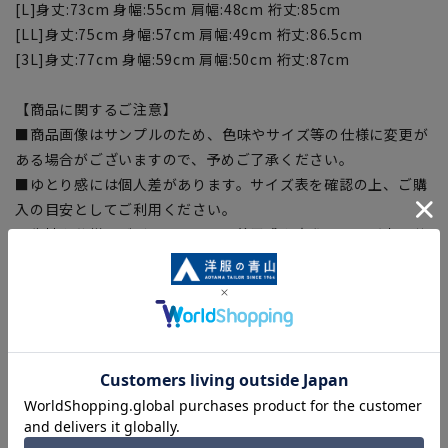
[L]身丈:73cm 身幅:55cm 肩幅:48cm 裄丈:85cm
[LL]身丈:75cm 身幅:57cm 肩幅:49cm 裄丈:86.5cm
[3L]身丈:77cm 身幅:59cm 肩幅:50cm 裄丈:87cm
【商品に関するご注意】
■商品画像はサンプルのため、色味やサイズ等の仕様に変更が
ある場合がございますので、予めご了承ください。
■ゆとり感には個人差があります。サイズ表を確認の上、ご購
入の目安としてご利用ください。
■生地や仕様・デザインにより、着用感や実際のサイズ表に若
干の誤差が生じる場合がございます。予めご了承ください。
■サイズスペックは仕上がりサイズを記載しております。一
部、商品現物におすすめサイズ(ヌードサイズ)を記載している
商品もございます。
■ブラウザやお使いのモニター環境、また撮影時の室内外の光
加減により、実際の商品と掲載画像の色味が異なる場合がござ
います。
■店舗や各モールサイトと商品在庫を共有しております関係