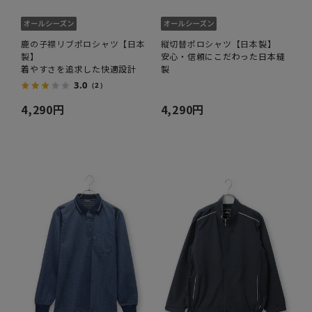
鹿の子襟リブポロシャツ【日本
縦切替ポロシャツ【日本製】
製】
安心・信頼にこだわった日本縫
着やすさを追求した快適設計
製
3.0
（2）
4,290円
4,290円