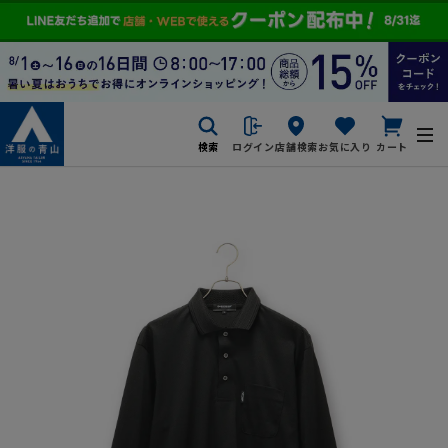
検索
ログイン
店舗検索
お気に入り
カート