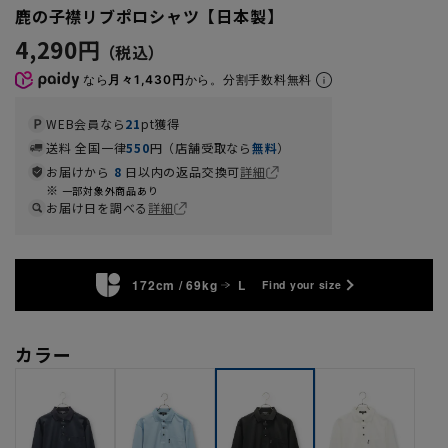
鹿の子襟リブポロシャツ【日本製】
4,290円
なら
月々1,430円
から。分割手数料無料
WEB会員なら
21
pt獲得
送料 全国一律
550
円（店舗受取なら
無料
）
お届けから
8
日以内の返品交換可
詳細
一部対象外商品あり
お届け日を調べる
詳細
172cm / 69kg
L
Find your size
カラー