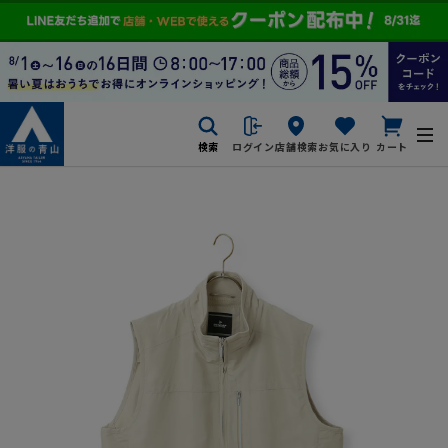
検索
ログイン
店舗検索
お気に入り
カート