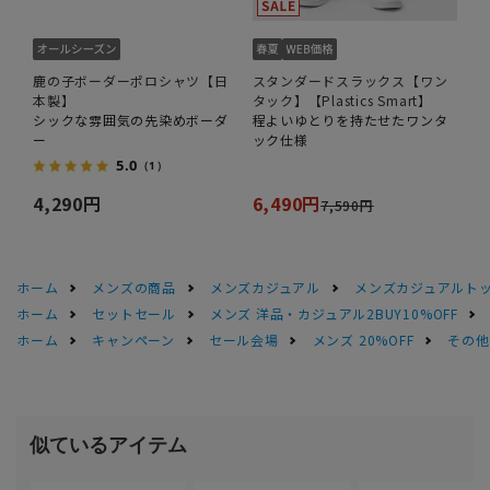
鹿の子ボーダーポロシャツ【日
スタンダードスラックス【ワン
本製】
タック】【Plastics Smart】
シックな雰囲気の先染めボーダ
程よいゆとりを持たせたワンタ
ー
ック仕様
5.0
（1）
4,290円
6,490円
7,590円
ホーム
メンズの商品
メンズカジュアル
メンズカジュアルト
ホーム
セットセール
メンズ 洋品・カジュアル2BUY10%OFF
ホーム
キャンペーン
セール会場
メンズ 20%OFF
その他S