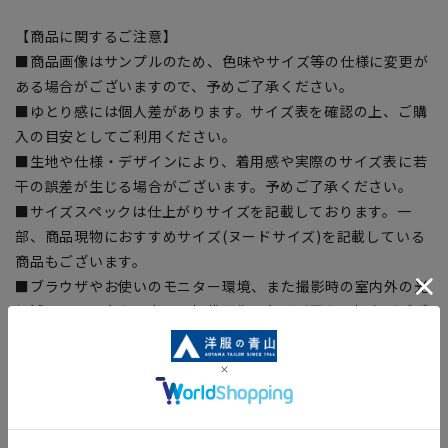
【商品に関するご注意】
■商品画像はサンプルのため、色味やサイズ等の仕様に変更が
ある場合がございますので、予めご了承ください。
■ゆとり感には個人差があります。サイズ表を確認の上、ご購
入の目安としてご利用ください。
■生地や仕様・デザインにより、着用感や実際のサイズ表に若
干の誤差が生じる場合がございます。予めご了承ください。
■サイズスペックは仕上がりサイズを記載しております。一
部、商品現物におすすめサイズ(ヌードサイズ)を記載している
商品もございます。
■ブラウザやお使いのモニター環境、また撮影時の室内外の光
加減により、実際の商品と掲載画像の色味が異なる場合がござ
います。
■店舗や各モールサイトと商品在庫を共有しております関係
上、ご注文いただいたタイミングにより欠品が発生し、ご注文
を完了できない場合がございます。予めご了承ください。
■お急ぎ発送のご注文につきましても、ご注文のタイミングに