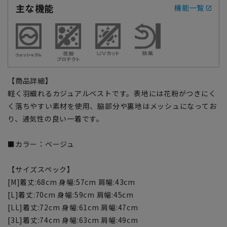
主な機能
機能一覧
【商品詳細】
軽く羽織れるカジュアルベストです。表地には花粉がつきにく
く落ちやすい素材を使用、脇部分や裏地はメッシュになってお
り、通気性の良い一着です。
■カラー：ベージュ
【サイズスペック】
[M]着丈:68cm 身幅:57cm 肩幅:43cm
[L]着丈:70cm 身幅:59cm 肩幅:45cm
[LL]着丈:72cm 身幅:61cm 肩幅:47cm
[3L]着丈:74cm 身幅:63cm 肩幅:49cm