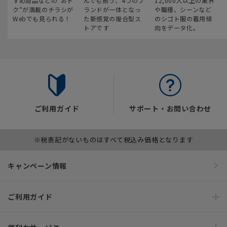
すめ商品などの“おト
んでも揃う、4つのブ
12,000人以上の業界
ク“が満載のチラシが
ランドが一体となっ
や職種、シーンなど
Webでも見られる！
た新感覚の複合型ス
のシゴト服の着用傾
トアです
向をデータ化。
ご利用ガイド
サポート・お問い合わせ
※税表記がないものはすべて税込み価格となります
キャンペーン情報
ご利用ガイド