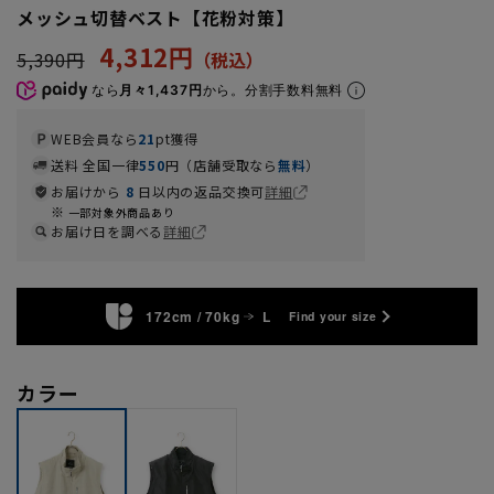
メッシュ切替ベスト【花粉対策】
4,312円
5,390円
なら
月々1,437円
から。分割手数料無料
WEB会員なら
21
pt獲得
送料 全国一律
550
円（店舗受取なら
無料
）
お届けから
8
日以内の返品交換可
詳細
一部対象外商品あり
お届け日を調べる
詳細
172cm / 70kg
L
Find your size
カラー