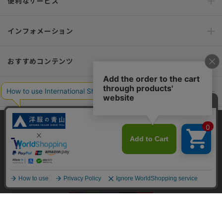
便利なサービス
インフォメーション
おすすめコンテンツ
ポリシー・企業情報
オーダースーツなら SHITATE
当サイトでは、快適な閲覧体験とコンテンツ改善のためにCookieを使用
しています。閲覧を続けることで、Cookieの使用に同意したものとみな
します。詳細については
プライバシーポリシー
をご確認ください。
OFFICIAL SNS
同意して閉じる