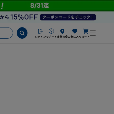
ログイン
サポート
店舗検索
お気に入り
カート