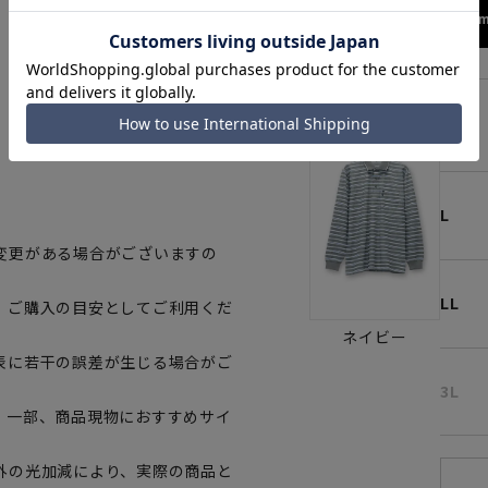
172cm
M
L
変更がある場合がございますの
LL
、ご購入の目安としてご利用くだ
ネイビー
表に若干の誤差が生じる場合がご
3L
。一部、商品現物におすすめサイ
外の光加減により、実際の商品と