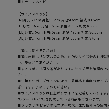
■カラー：ネイビー
【サイズスペック】
[M]身丈:71cm 身幅:53cm 肩幅:47cm 裄丈:83.5cm
[L]身丈:73cm 身幅:55cm 肩幅:48cm 裄丈:85cm
[LL]身丈:75cm 身幅:57cm 肩幅:49cm 裄丈:86.5cm
[3L]身丈:77cm 身幅:59cm 肩幅:50cm 裄丈:87cm
【商品に関するご注意】
■商品画像はサンプルのため、色味やサイズ等の仕様に
で、予めご了承ください。
■ゆとり感には個人差があります。サイズ表を確認の上
さい。
■生地や仕様・デザインにより、着用感や実際のサイズ
ざいます。予めご了承ください。
■サイズスペックは仕上がりサイズを記載しております
ズ(ヌードサイズ)を記載している商品もございます。
■ブラウザやお使いのモニター環境、また撮影時の室内