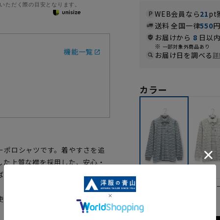
いただく際の目安となります。
WEB会員なら
21
pt
送料 全国一律
550
お届けから
8
日以内
一部対象外商品あり
機能一覧
お届け日を調べる
詳
カラー
ーポロシャツです。着やすさを追
した上質な襟を採用した、安心・
ばむ季節に心地良いオススメの1着
グレ
ネイビー
使用しています。