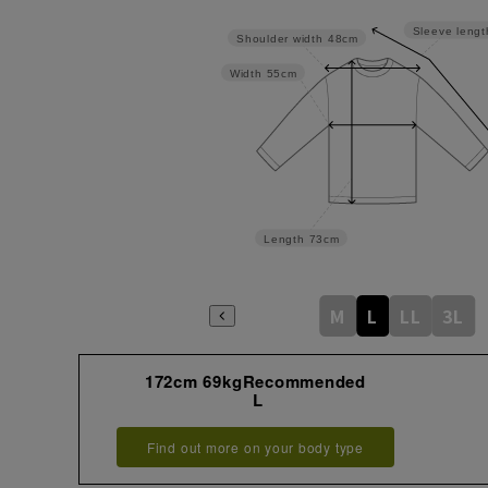
Sleeve lengt
Shoulder width
48cm
Width
55cm
Length
73cm
M
L
LL
3L
172cm 69kgRecommended
L
Find out more on your body type