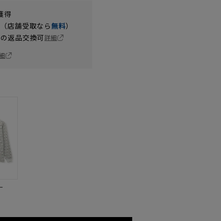
獲得
円（店舗受取なら
無料
）
の返品交換可
詳細
細
ー