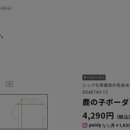
h
85cm
シックな雰囲気の先染め
D5A07AY-72
鹿の子ボーダ
4,290円
なら
月々1,43