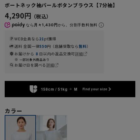
ボートネック袖パールボタンブラウス【7分袖】
4,290円
なら
月々1,430円
から。分割手数料無料
WEB会員なら
21
pt獲得
送料 全国一律
550
円（店舗受取なら
無料
）
お届けから
8
日以内の返品交換可
詳細
一部対象外商品あり
お届け日を調べる
詳細
158cm / 51kg
M
Find your size
カラー