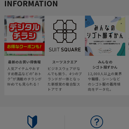
INFORMATION
最新のお買い得情報
スーツスクエア
みんなの
シゴト服ずかん
人気アイテムやおす
ビジネスウェアがな
すめ商品などの“おト
んでも揃う、4つのブ
12,000人以上の業界
ク“が満載のチラシが
ランドが一体となっ
や職種、シーンなど
Webでも見られる！
た新感覚の複合型ス
のシゴト服の着用傾
トアです
向をデータ化。