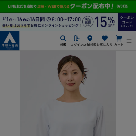
検索
ログイン
店舗検索
お気に入り
カート