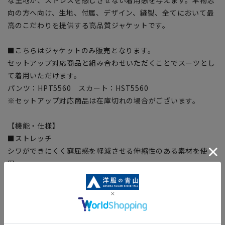
向の方へ向け、生地、付属、デザイン、縫製、全てにおいて最
高のこだわりを提供する高品質ジャケットです。
■こちらはジャケットのみ販売となります。
セットアップ対応商品と組み合わせいただくことでスーツとし
て着用いただけます。
パンツ：HPT5560 スカート：HST5560
※セットアップ対応商品は在庫切れの場合がございます。
【機能・仕様】
■ストレッチ
シワができにくく窮屈感を軽減させる伸縮性のある素材を使
用。
■キュプラ裏地
吸放湿性が高いキュプラ裏地を採用。しっとりとした肌触りで
袖通しがよく、静電気が起きにくい裏地。
■Plastics Smart