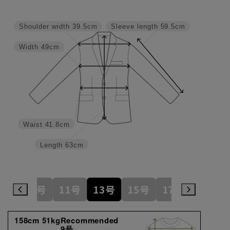
Shoulder width
39.5cm
Sleeve length
59.5cm
Width
49cm
Waist
41.8cm
Length
63cm
7号
9号
11号
13号
15号
17号
19号
158cm 51kgRecommended
9号