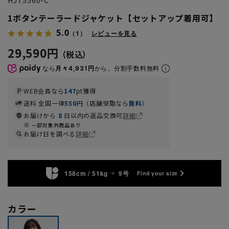
1ボタンテーラードジャケット【セットアップ着用可】
5.0
（1）
レビューを見る
29,590円
なら
月々4,931円
から。分割手数料無料
WEB会員なら
147
pt獲得
送料 全国一律
550
円（店舗受取なら
無料
）
お届けから
8
日以内の返品交換可
詳細
一部対象外商品あり
お届け日を調べる
詳細
158cm / 51kg
9号
Find your size
カラー