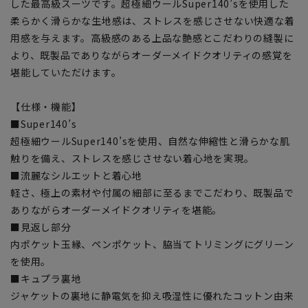
した最高級スーツです。超極細ウールSuper140’sを使用した
柔らかく滑らかな生地感は、ストレスを感じさせない快適な着
用感を与えます。高級感のある上品な艶感とこだわりの縫製に
より、既製品でありながらオーダーメイドクオリティの感覚を
堪能していただけます。
【仕様・機能】
■Super140’s
超極細ウールSuper140’sを使用、自然な伸縮性と滑らかな肌
触りを備え、ストレスを感じさせない着心地を実現。
■流麗なシルエットと着心地
軽さ、極上の素材や付属の細部に至るまでこだわり、既製品で
ありながらオーダーメイドクオリティを堪能。
■見返し部分
内ポケット玉縁、ペンポケット、脇当てトリミングにグリーン
を使用。
■キュプラ裏地
ジャケットの裏地に静電気を抑え吸湿性に優れたコットン由来