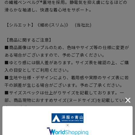
の繊維ベンベルグ®裏地を採用。静電気を抑え虜になるほどの
滑らかな袖通し、快適な着心地をサポート。
【シルエット】《細め(スリム)》 (当社比)
【商品に関するご注意】
■商品画像はサンプルのため、色味やサイズ等の仕様に変更が
ある場合がございますので、予めご了承ください。
■ゆとり感には個人差があります。サイズ表を確認の上、ご購
入の目安としてご利用ください。
■生地や仕様・デザインにより、着用感や実際のサイズ表に若
干の誤差が生じる場合がございます。予めご了承ください。
■サイズスペックは仕上がりサイズを記載しております。一
部、商品現物におすすめサイズ(ヌードサイズ)を記載している
商品もございます。
■ブラウザやお使いのモニター環境、また撮影時の室内外の光
加減により、実際の商品と掲載画像の色味が異なる場合がござ
います。