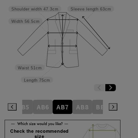
Shoulder width
47.3cm
Sleeve length
63cm
Width
56.5cm
Waist
51cm
Length
75cm
AB4
AB5
AB6
AB7
AB8
BE3
BE4
Check the recommended
size