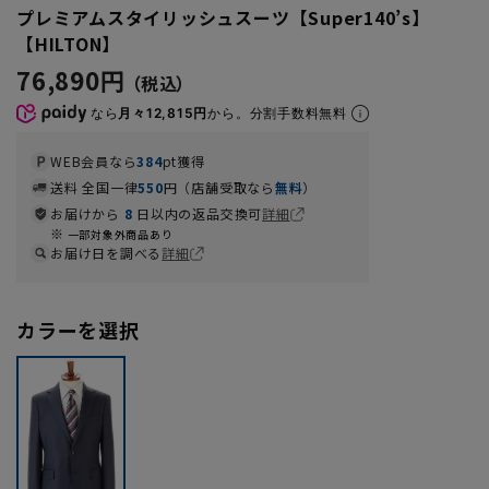
プレミアムスタイリッシュスーツ【Super140’s】
【HILTON】
76,890円
なら
月々12,815円
から。分割手数料無料
WEB会員なら
384
pt獲得
送料 全国一律
550
円（店舗受取なら
無料
）
お届けから
8
日以内の返品交換可
詳細
一部対象外商品あり
お届け日を調べる
詳細
カラーを選択