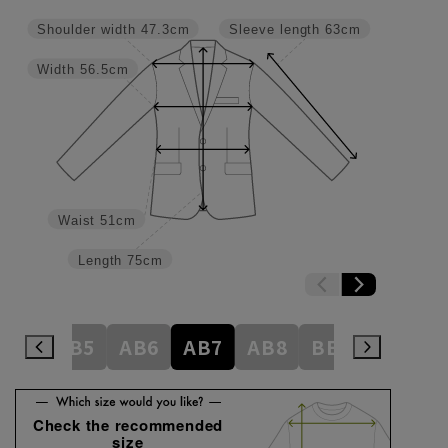
Shoulder width
47.3cm
Sleeve length
63cm
Width
56.5cm
Waist
51cm
Length
75cm
AB4
AB5
AB6
AB7
AB8
BE3
BE4
Check the recommended
size