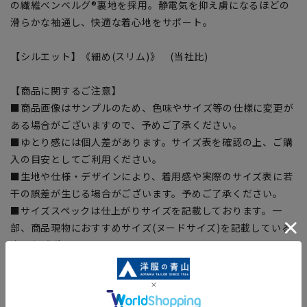
の繊維ベンベルグ®裏地を採用。静電気を抑え虜になるほどの
滑らかな袖通し、快適な着心地をサポート。
【シルエット】《細め(スリム)》 (当社比)
【商品に関するご注意】
■商品画像はサンプルのため、色味やサイズ等の仕様に変更が
ある場合がございますので、予めご了承ください。
■ゆとり感には個人差があります。サイズ表を確認の上、ご購
入の目安としてご利用ください。
■生地や仕様・デザインにより、着用感や実際のサイズ表に若
干の誤差が生じる場合がございます。予めご了承ください。
■サイズスペックは仕上がりサイズを記載しております。一
部、商品現物におすすめサイズ(ヌードサイズ)を記載している
商品もございます。
■ブラウザやお使いのモニター環境、また撮影時の室内外の光
加減により、実際の商品と掲載画像の色味が異なる場合がござ
います。