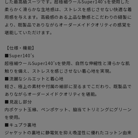
した最高級スーツです。超極細ウールSuper140’sを使用した
柔らかく滑らかな生地感は、ストレスを感じさせない快適な着
用感を与えます。高級感のある上品な艶感とこだわりの縫製に
より、既製品でありながらオーダーメイドクオリティの感覚を
堪能していただけます。
【仕様・機能】
■Super140’s
超極細ウールSuper140’sを使用、自然な伸縮性と滑らかな肌
触りを備え、ストレスを感じさせない着心地を実現。
■流麗なシルエットと着心地
軽さ、極上の素材や付属の細部に至るまでこだわり、既製品で
ありながらオーダーメイドクオリティを堪能。
■見返し部分
内ポケット玉縁、ペンポケット、脇当てトリミングにグリーン
を使用。
■キュプラ裏地
ジャケットの裏地に静電気を抑え吸湿性に優れたコットン由来