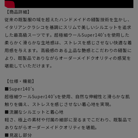
【商品詳細】
従来の既製服の域を超えたハンドメイドの縫製技術を生かし、
イタリアンクラシコを基調にスリムで美しいシルエットを追求
した最高級スーツです。超極細ウールSuper140’sを使用した
柔らかく滑らかな生地感は、ストレスを感じさせない快適な着
用感を与えます。高級感のある上品な艶感とこだわりの縫製に
より、既製品でありながらオーダーメイドクオリティの感覚を
堪能していただけます。
【仕様・機能】
■Super140’s
超極細ウールSuper140’sを使用、自然な伸縮性と滑らかな肌
触りを備え、ストレスを感じさせない着心地を実現。
■流麗なシルエットと着心地
軽さ、極上の素材や付属の細部に至るまでこだわり、既製品で
ありながらオーダーメイドクオリティを堪能。
■見返し部分