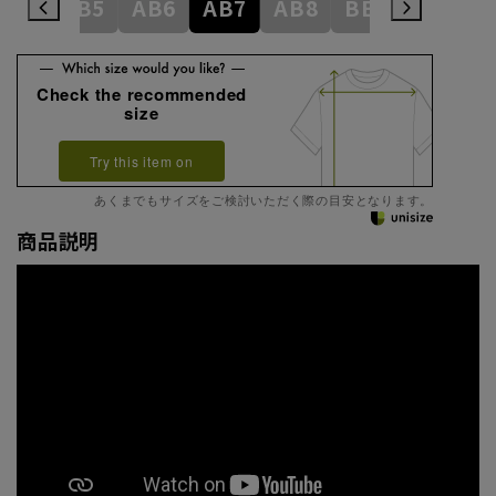
AB4
AB5
AB6
AB7
AB8
BE3
BE4
Check the recommended
size
Try this item on
あくまでもサイズをご検討いただく際の目安となります。
商品説明