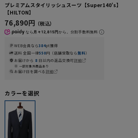
プレミアムスタイリッシュスーツ【Super140’s】
【HILTON】
76,890円
なら
月々12,815円
から。分割手数料無料
WEB会員なら
384
pt獲得
送料 全国一律
550
円（店舗受取なら
無料
）
お届けから
8
日以内の返品交換可
詳細
一部対象外商品あり
お届け日を調べる
詳細
カラーを選択