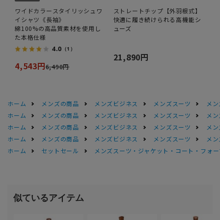
ワイドカラースタイリッシュワ
ストレートチップ【外羽根式】
イシャツ《長袖》
快適に履き続けられる高機能シ
綿100%の高品質素材を使用し
ューズ
た本格仕様
4.0
（1）
21,890円
4,543円
6,490円
ホーム
メンズの商品
メンズビジネス
メンズスーツ
メン
ホーム
メンズの商品
メンズビジネス
メンズスーツ
メン
ホーム
メンズの商品
メンズビジネス
メンズスーツ
メン
ホーム
メンズの商品
メンズビジネス
メンズスーツ
メン
ホーム
セットセール
メンズスーツ・ジャケット・コート・フォーマル