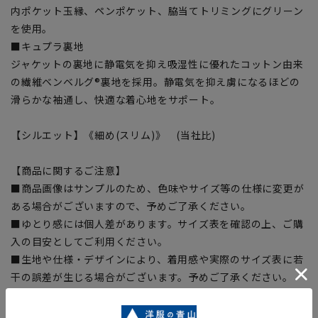
内ポケット玉縁、ペンポケット、脇当てトリミングにグリーン
を使用。
■キュプラ裏地
ジャケットの裏地に静電気を抑え吸湿性に優れたコットン由来
の繊維ベンベルグ®裏地を採用。静電気を抑え虜になるほどの
滑らかな袖通し、快適な着心地をサポート。
【シルエット】《細め(スリム)》 (当社比)
【商品に関するご注意】
■商品画像はサンプルのため、色味やサイズ等の仕様に変更が
ある場合がございますので、予めご了承ください。
■ゆとり感には個人差があります。サイズ表を確認の上、ご購
入の目安としてご利用ください。
■生地や仕様・デザインにより、着用感や実際のサイズ表に若
干の誤差が生じる場合がございます。予めご了承ください。
■サイズスペックは仕上がりサイズを記載しております。一
部、商品現物におすすめサイズ(ヌードサイズ)を記載している