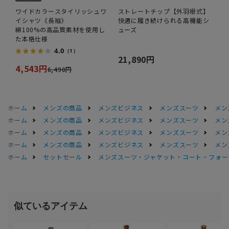
ワイドカラースタイリッシュワ
ストレートチップ【外羽根式】
イシャツ《長袖》
快適に履き続けられる高機能シ
綿100%の高品質素材を使用し
ューズ
た本格仕様
4.0
（1）
21,890円
4,543円
6,490円
ホーム
メンズの商品
メンズビジネス
メンズスーツ
メン
ホーム
メンズの商品
メンズビジネス
メンズスーツ
メン
ホーム
メンズの商品
メンズビジネス
メンズスーツ
メン
ホーム
メンズの商品
メンズビジネス
メンズスーツ
メン
ホーム
セットセール
メンズスーツ・ジャケット・コート・フォーマル