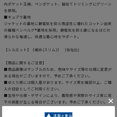
内ポケット玉縁、ペンポケット、脇当てトリミングにグリーン
を使用。
■キュプラ裏地
ジャケットの裏地に静電気を抑え吸湿性に優れたコットン由来
の繊維ベンベルグ®裏地を採用。静電気を抑え虜になるほどの
滑らかな袖通し、快適な着心地をサポート。
【シルエット】《細め(スリム)》 (当社比)
【商品に関するご注意】
■商品画像はサンプルのため、色味やサイズ等の仕様に変更が
ある場合がございますので、予めご了承ください。
■ゆとり感には個人差があります。サイズ表を確認の上、ご購
入の目安としてご利用ください。
■生地や仕様・デザインにより、着用感や実際のサイズ表に若
干の誤差が生じる場合がございます。予めご了承ください。
■サイズスペックは仕上がりサイズを記載しております。一
部、商品現物におすすめサイズ(ヌードサイズ)を記載している