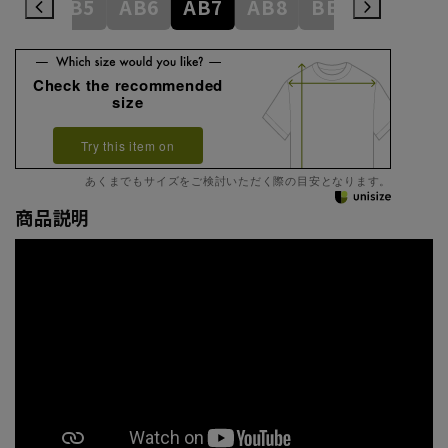
AB4
AB5
AB6
AB7
AB8
BE3
BE4
Check the recommended
size
Try this item on
あくまでもサイズをご検討いただく際の目安となります。
商品説明