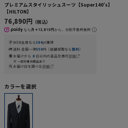
プレミアムスタイリッシュスーツ【Super140’s】
【HILTON】
76,890円
なら
月々12,815円
から。分割手数料無料
WEB会員なら
384
pt獲得
送料 全国一律
550
円（店舗受取なら
無料
）
お届けから
8
日以内の返品交換可
詳細
一部対象外商品あり
お届け日を調べる
詳細
カラーを選択