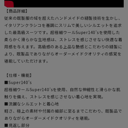
【商品詳細】
従来の既製服の域を超えたハンドメイドの縫製技術を生かし、
イタリアンクラシコを基調にスリムで美しいシルエットを追求
した最高級スーツです。超極細ウールSuper140’sを使用した
柔らかく滑らかな生地感は、ストレスを感じさせない快適な着
用感を与えます。高級感のある上品な艶感とこだわりの縫製に
より、既製品でありながらオーダーメイドクオリティの感覚を
堪能していただけます。
【仕様・機能】
■Super140’s
超極細ウールSuper140’sを使用、自然な伸縮性と滑らかな肌
触りを備え、ストレスを感じさせない着心地を実現。
■流麗なシルエットと着心地
軽さ、極上の素材や付属の細部に至るまでこだわり、既製品で
ありながらオーダーメイドクオリティを堪能。
■見返し部分