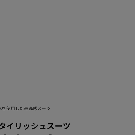
YA7
YA8
0’sを使用した最高級スーツ
タイリッシュスーツ