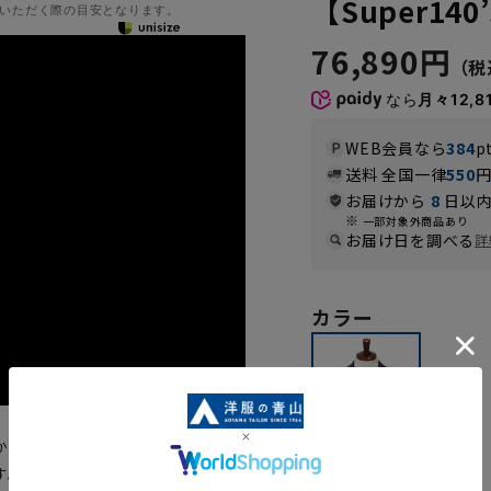
【Super140
いただく際の目安となります。
76,890円
なら
月々12,8
WEB会員なら
384
p
送料 全国一律
550
お届けから
8
日以内
一部対象外商品あり
お届け日を調べる
詳
カラー
かし、イタリアンクラシコを基調
極細ウールSuper140’sを使