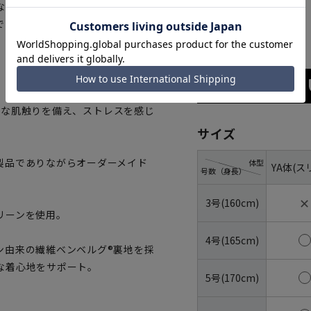
ない快適な着用感を与えます。高
でありながらオーダーメイドクオ
ネイビー
らかな肌触りを備え、ストレスを感じ
サイズ
製品でありながらオーダーメイド
体型
YA体(ス
号数（身長）
✕
3号(160cm)
リーンを使用。
4号(165cm)
ン由来の繊維ベンベルグ®裏地を採
な着心地をサポート。
5号(170cm)