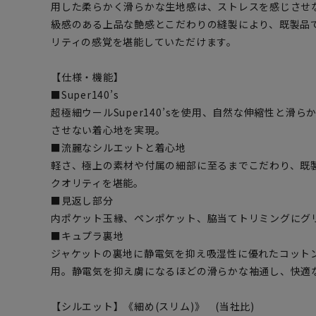
用した柔らかく滑らかな生地感は、ストレスを感じさせ
級感のある上品な艶感とこだわりの縫製により、既製品
リティの感覚を堪能していただけます。
【仕様・機能】
■Super140’s
超極細ウールSuper140’sを使用、自然な伸縮性と滑
させない着心地を実現。
■流麗なシルエットと着心地
軽さ、極上の素材や付属の細部に至るまでこだわり、既
クオリティを堪能。
■見返し部分
内ポケット玉縁、ペンポケット、脇当てトリミングにグ
■キュプラ裏地
ジャケットの裏地に静電気を抑え吸湿性に優れたコット
用。静電気を抑え虜になるほどの滑らかな袖通し、快適
【シルエット】《細め(スリム)》 (当社比)