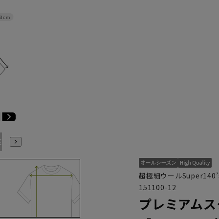
3cm
E3
BE4
BE5
BE6
BE7
BE8
YA4
YA5
YA6
超極細ウールSuper14
151100-12
プレミアムス