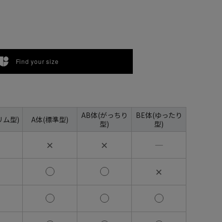
Find your size
AB体(がっちり
BE体(ゆったり
リム型)
A体(標準型)
型)
型)
✕
✕
―
✕