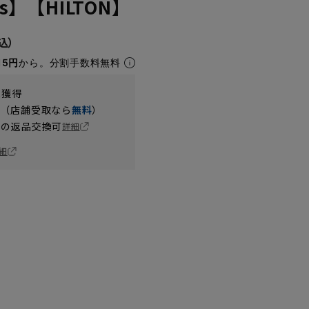
’s】【HILTON】
15円
から。分割手数料無料
t獲得
円（店舗受取なら
無料
）
の返品交換可
詳細
細