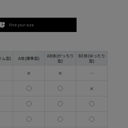
Find your size
AB体(がっちり
BE体(ゆったり
リム型)
A体(標準型)
型)
型)
✕
✕
―
✕