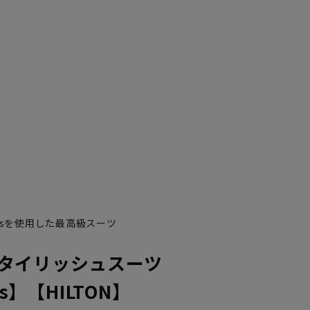
YA7
YA8
0’sを使用した最高級スーツ
タイリッシュスーツ
’s】【HILTON】