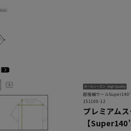
3cm
E3
BE4
BE5
BE6
BE7
BE8
YA4
YA5
YA6
超極細ウールSuper14
151100-12
プレミアムス
【Super140