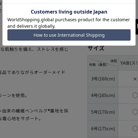
ネイビー
ない快適な着用感を与えます。高
でありながらオーダーメイドクオ
サイズ
らかな肌触りを備え、ストレスを感じ
体型
YA体(ス
号数（身長）
製品でありながらオーダーメイド
✕
3号(160cm)
4号(165cm)
リーンを使用。
ン由来の繊維ベンベルグ®裏地を採
5号(170cm)
な着心地をサポート。
6号(175cm)