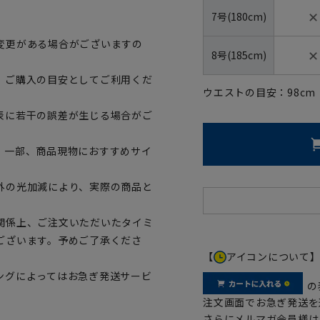
✕
7号(180cm)
変更がある場合がございますの
✕
8号(185cm)
、ご購入の目安としてご利用くだ
ウエストの目安：
98
cm
表に若干の誤差が生じる場合がご
。一部、商品現物におすすめサイ
外の光加減により、実際の商品と
関係上、ご注文いただいたタイミ
ございます。予めご了承くださ
【
アイコンについて
ングによってはお急ぎ発送サービ
の
注文画面でお急ぎ発送を
さらにメルマガ会員様は