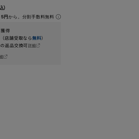
15円
から。分割手数料無料
t獲得
円（店舗受取なら
無料
）
の返品交換可
詳細
細