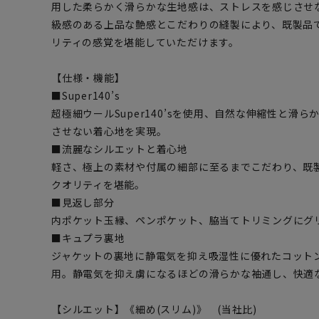
用した柔らかく滑らかな生地感は、ストレスを感じさせ
級感のある上品な艶感とこだわりの縫製により、既製品
リティの感覚を堪能していただけます。
【仕様・機能】
■Super140’s
超極細ウールSuper140’sを使用、自然な伸縮性と滑
させない着心地を実現。
■流麗なシルエットと着心地
軽さ、極上の素材や付属の細部に至るまでこだわり、既
クオリティを堪能。
■見返し部分
内ポケット玉縁、ペンポケット、脇当てトリミングにグ
■キュプラ裏地
ジャケットの裏地に静電気を抑え吸湿性に優れたコット
用。静電気を抑え虜になるほどの滑らかな袖通し、快適
【シルエット】《細め(スリム)》 (当社比)