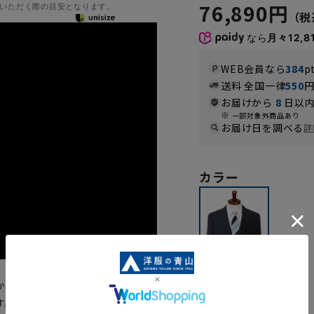
76,890円
いただく際の目安となります。
なら
月々12,8
WEB会員なら
384
p
送料 全国一律
550
お届けから
8
日以内
一部対象外商品あり
お届け日を調べる
詳
カラー
かし、イタリアンクラシコを基調
極細ウールSuper140’sを使