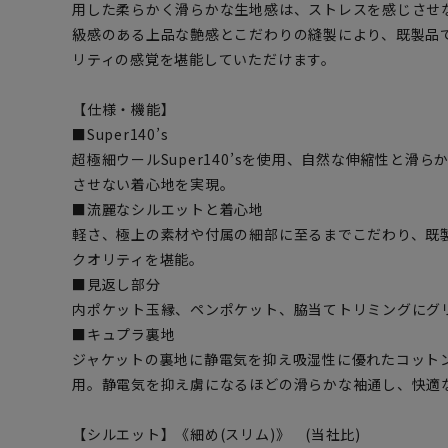
用した柔らかく滑らかな生地感は、ストレスを感じさせ
級感のある上品な艶感とこだわりの縫製により、既製品
リティの感覚を堪能していただけます。
【仕様・機能】
■Super140’s
超極細ウールSuper140’sを使用、自然な伸縮性と滑
させない着心地を実現。
■流麗なシルエットと着心地
軽さ、極上の素材や付属の細部に至るまでこだわり、既
クオリティを堪能。
■見返し部分
内ポケット玉縁、ペンポケット、脇当てトリミングにグ
■キュプラ裏地
ジャケットの裏地に静電気を抑え吸湿性に優れたコット
用。静電気を抑え虜になるほどの滑らかな袖通し、快適
【シルエット】《細め(スリム)》 (当社比)