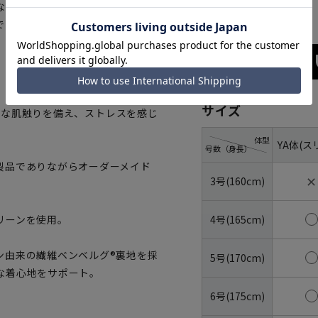
ネイビー
ない快適な着用感を与えます。高
でありながらオーダーメイドクオ
サイズ
らかな肌触りを備え、ストレスを感じ
体型
YA体(ス
号数（身長）
製品でありながらオーダーメイド
✕
3号(160cm)
4号(165cm)
リーンを使用。
ン由来の繊維ベンベルグ®裏地を採
5号(170cm)
な着心地をサポート。
6号(175cm)