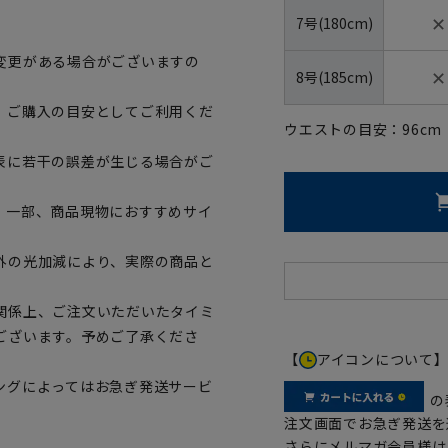
✕
7号(180cm)
変更がある場合がございますの
✕
8号(185cm)
、ご購入の目安としてご利用くだ
ウエストの目安：
96
cm
表に若干の誤差が生じる場合がご
。一部、商品現物におすすめサイ
外の光加減により、実際の商品と
関係上、ご注文いただいたタイミ
ございます。予めご了承くださ
【
アイコンについて
ングによってはお急ぎ発送サービ
の
注文画面でお急ぎ発送を
さらにメルマガ会員様は