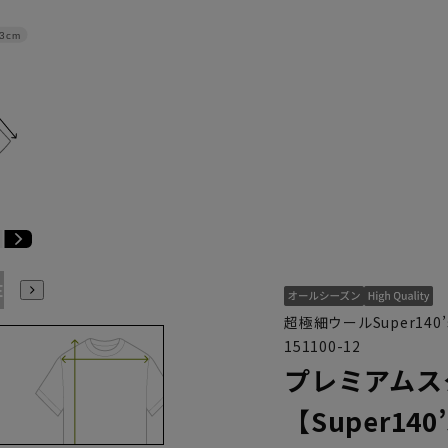
3cm
E3
BE4
BE5
BE6
BE7
BE8
YA4
YA5
YA6
超極細ウールSuper14
151100-12
プレミアムス
【Super140