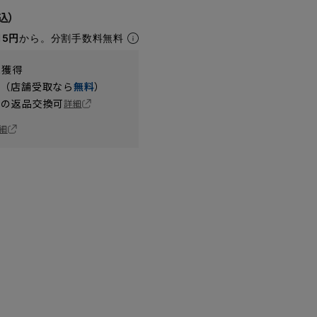
15円
から。分割手数料無料
t獲得
円（店舗受取なら
無料
）
の返品交換可
詳細
細