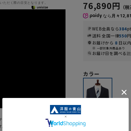
76,890円
いただく際の目安となります。
なら
月々12,8
WEB会員なら
384
p
送料 全国一律
550
お届けから
8
日以内
一部対象外商品あり
お届け日を調べる
詳
カラー
かし、イタリアンクラシコを基調
極細ウールSuper140’sを使