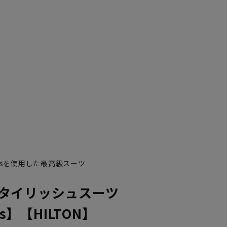
YA7
YA8
0’sを使用した最高級スーツ
タイリッシュスーツ
’s】【HILTON】