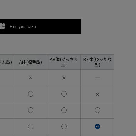
Find your size
AB体(がっちり
BE体(ゆったり
リム型)
A体(標準型)
型)
型)
✕
✕
―
✕