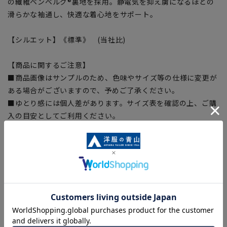
の繊維ベンベルグ®裏地を採用。静電気を抑え虜になるほどの
滑らかな袖通し、快適な着心地をサポート。
【シルエット】《標準》 (当社比)
【商品に関するご注意】
■商品画像はサンプルのため、色味やサイズ等の仕様に変更が
ある場合がございますので、予めご了承ください。
■ゆとり感には個人差があります。サイズ表を確認の上、ご購
入の目安としてご利用ください。
■生地や仕様・デザインにより、着用感や実際のサイズ表に若
干の誤差が生じる場合がございます。予めご了承ください。
■サイズスペックは仕上がりサイズを記載しております。一
部、商品現物におすすめサイズ(ヌードサイズ)を記載している
商品もございます。
■ブラウザやお使いのモニター環境、また撮影時の室内外の光
加減により、実際の商品と掲載画像の色味が異なる場合がござ
います。