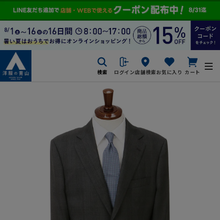
検索
ログイン
店舗検索
お気に入り
カート