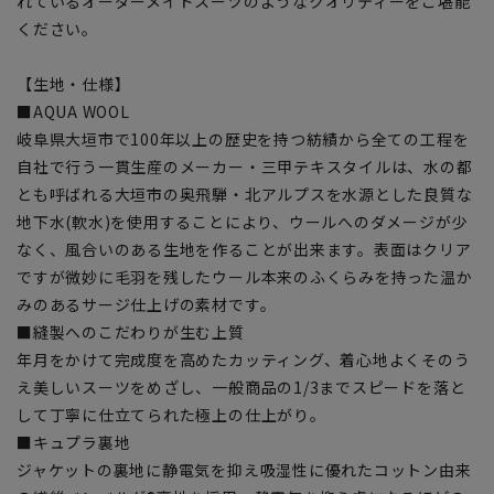
れているオーダーメイドスーツのようなクオリティーをご堪能
ください。
【生地・仕様】
■AQUA WOOL
岐阜県大垣市で100年以上の歴史を持つ紡績から全ての工程を
自社で行う一貫生産のメーカー・三甲テキスタイルは、水の都
とも呼ばれる大垣市の奥飛騨・北アルプスを水源とした良質な
地下水(軟水)を使用することにより、ウールへのダメージが少
なく、風合いのある生地を作ることが出来ます。表面はクリア
ですが微妙に毛羽を残したウール本来のふくらみを持った温か
みのあるサージ仕上げの素材です。
■縫製へのこだわりが生む上質
年月をかけて完成度を高めたカッティング、着心地よくそのう
え美しいスーツをめざし、一般商品の1/3までスピードを落と
して丁寧に仕立てられた極上の仕上がり。
■キュプラ裏地
ジャケットの裏地に静電気を抑え吸湿性に優れたコットン由来