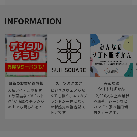
INFORMATION
最新のお買い得情報
スーツスクエア
みんなの
シゴト服ずかん
人気アイテムやおす
ビジネスウェアがな
すめ商品などの“おト
んでも揃う、4つのブ
12,000人以上の業界
ク“が満載のチラシが
ランドが一体となっ
や職種、シーンなど
Webでも見られる！
た新感覚の複合型ス
のシゴト服の着用傾
トアです
向をデータ化。