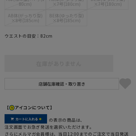
80cm)
×7号(180cm)
×7号(180cm)
AB体(がっちり型)
BE体(ゆったり型)
×8号(185cm)
×8号(185cm)
ウエストの目安：
82
cm
在庫がありません
【
アイコンについて】
の表示の商品は、
注文画面でお急ぎ発送を選択いただけます。
さらにメルマガ会員様は、当日12:00までのご注文で当日発送