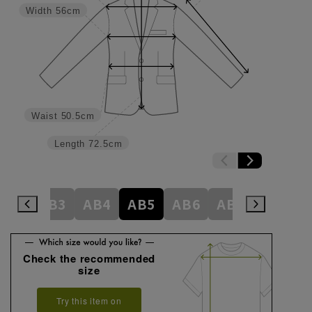
Width
56cm
Waist
50.5cm
Length
72.5cm
A8
AB3
AB4
AB5
AB6
AB7
AB8
Check the recommended
size
Try this item on