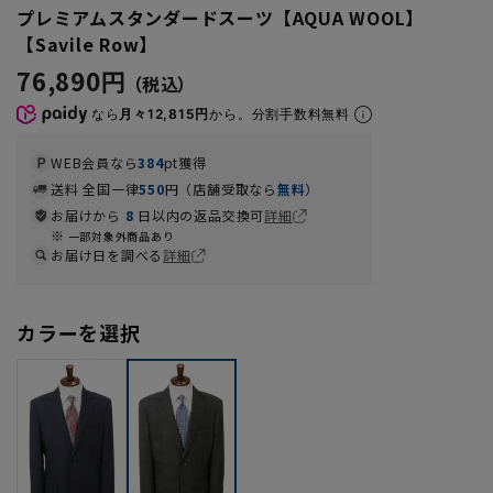
プレミアムスタンダードスーツ【AQUA WOOL】
【Savile Row】
76,890円
なら
月々12,815円
から。分割手数料無料
WEB会員なら
384
pt獲得
送料 全国一律
550
円（店舗受取なら
無料
）
お届けから
8
日以内の返品交換可
詳細
一部対象外商品あり
お届け日を調べる
詳細
カラーを選択