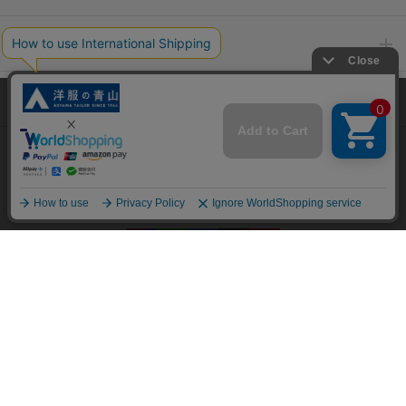
ポリシー・企業情報
オーダースーツなら SHITATE
当サイトでは、快適な閲覧体験とコンテンツ改善のためにCookieを使用
しています。閲覧を続けることで、Cookieの使用に同意したものとみな
します。詳細については
プライバシーポリシー
をご確認ください。
OFFICIAL SNS
同意して閉じる
Copyright © AOYAMA TRADING Co.,Ltd. All Rights Reserved