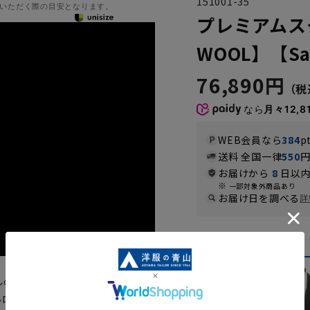
151001-35
いただく際の目安となります。
プレミアムス
WOOL】【Sav
76,890円
なら
月々12,8
WEB会員なら
384
p
送料 全国一律
550
お届けから
8
日以内
一部対象外商品あり
お届け日を調べる
詳
カラー
『AQUA WOOL』を使用した
ルロウスーツが信頼の国内メーカ