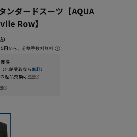
タンダードスーツ【AQUA
ile Row】
15円
から。分割手数料無料
t獲得
円（店舗受取なら
無料
）
の返品交換可
詳細
細