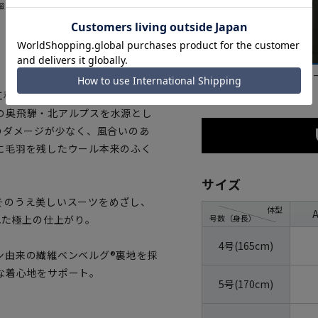
寧に仕上げられているオーダーメ
ネイビー
グレ
工程を自社で行う一貫生産のメー
の奥飛騨・北アルプスを水源とし
のダメージが少なく、風合いのあ
に毛羽を残したウール本来のふく
サイズ
そのうえ美しいスーツをめざし、
体型
号数（身長）
れた極上の仕上がり。
4号(165cm)
ン由来の繊維ベンベルグ®裏地を採
な着心地をサポート。
5号(170cm)