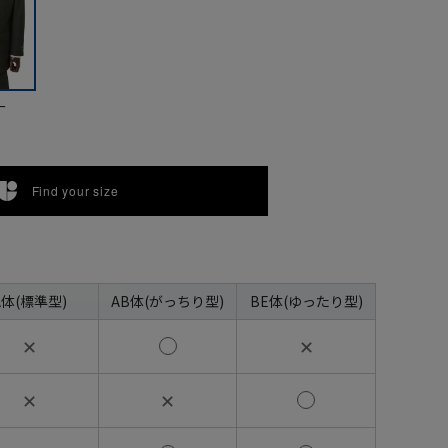
ー
Find your size
A体(標準型)
AB体(がっちり型)
BE体(ゆったり型)
✕
✕
✕
✕