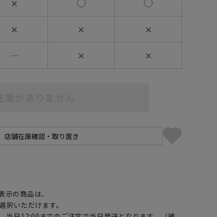
✕
✕
✕
✕
―
✕
✕
在庫がありません
】
表示の商品は、
選択いただけます。
、当日12:00までのご注文で当日発送となります。（補