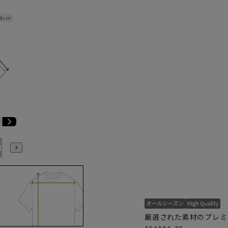
9cm
B7
AB8
BE3
BE4
BE5
BE6
BE7
BE8
厳選された素材のプレミ