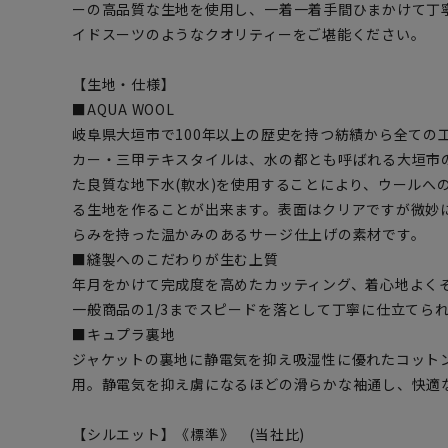
ーの高品質な生地を使用し、一着一着手間ひまかけて丁
イドスーツのようなクオリティーをご堪能ください。
【生地・仕様】
■AQUA WOOL
岐阜県大垣市で100年以上の歴史を持つ紡績から全ての
カー・三甲テキスタイルは、水の都とも呼ばれる大垣市
た良質な地下水(軟水)を使用することにより、ウールへ
る生地を作ることが出来ます。表面はクリアですが微妙
らみを持った温かみのあるサージ仕上げの素材です。
■縫製へのこだわりが生む上質
年月をかけて完成度を高めたカッティング、着心地よく
一般商品の1/3までスピードを落として丁寧に仕立てら
■キュプラ裏地
ジャケットの裏地に静電気を抑え吸湿性に優れたコット
用。静電気を抑え虜になるほどの滑らかな袖通し、快適
【シルエット】《標準》 (当社比)