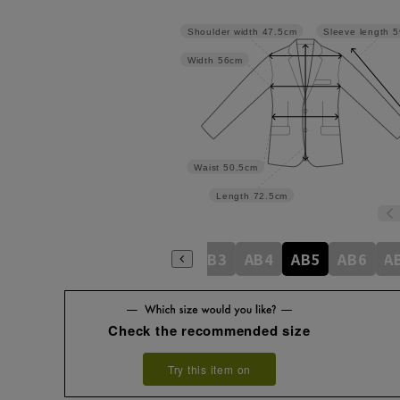
Shoulder width
47.5cm
Sleeve length
5
Width
56cm
Waist
50.5cm
Length
72.5cm
A4
A5
A6
A7
A8
AB3
AB4
AB5
AB6
A
Check the recommended size
Try this item on