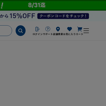
ログイン
サポート
店舗検索
お気に入り
カート