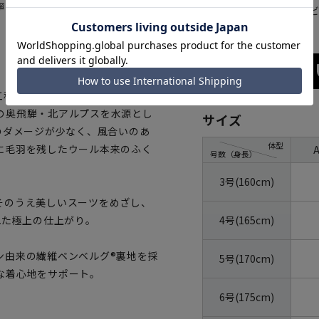
寧に仕上げられているオーダーメ
グレー
ネイ
工程を自社で行う一貫生産のメー
の奥飛騨・北アルプスを水源とし
サイズ
のダメージが少なく、風合いのあ
体型
に毛羽を残したウール本来のふく
号数（身長）
3号(160cm)
そのうえ美しいスーツをめざし、
4号(165cm)
れた極上の仕上がり。
ン由来の繊維ベンベルグ®裏地を採
5号(170cm)
な着心地をサポート。
6号(175cm)