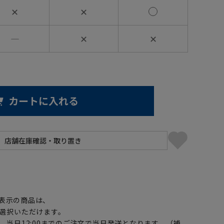
✕
✕
―
✕
✕
カートに入れる
】
表示の商品は、
選択いただけます。
、当日12:00までのご注文で当日発送となります。（補