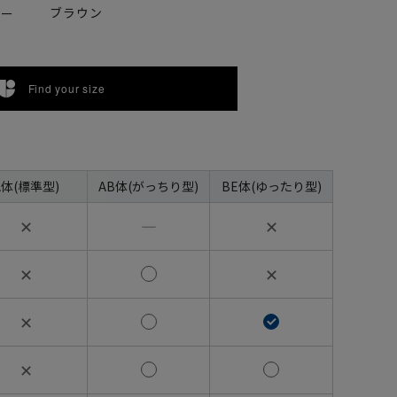
ブラウン
ビー
Find your size
A体(標準型)
AB体(がっちり型)
BE体(ゆったり型)
✕
―
✕
✕
✕
✕
✕