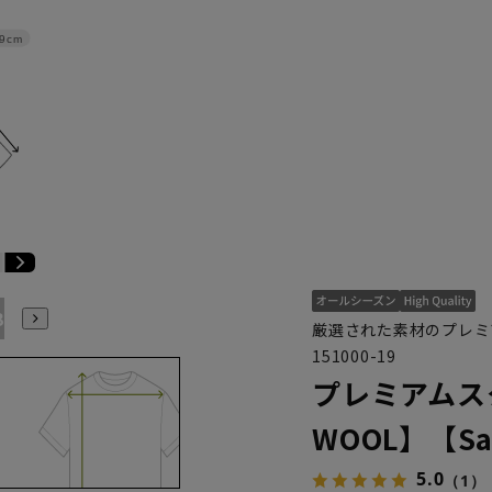
9cm
B7
AB8
BE3
BE4
BE5
BE6
BE7
BE8
厳選された素材のプレミ
151000-19
プレミアムス
WOOL】【Sav
5.0
（1）