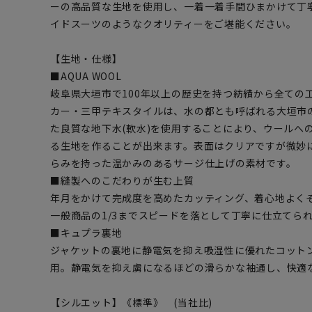
ーの高品質な生地を使用し、一着一着手間ひまかけて丁
イドスーツのようなクオリティーをご堪能ください。
【生地・仕様】
■AQUA WOOL
岐阜県大垣市で100年以上の歴史を持つ紡績から全ての
カー・三甲テキスタイルは、水の都とも呼ばれる大垣市
た良質な地下水(軟水)を使用することにより、ウールへ
る生地を作ることが出来ます。表面はクリアですが微妙
らみを持った温かみのあるサージ仕上げの素材です。
■縫製へのこだわりが生む上質
年月をかけて完成度を高めたカッティング、着心地よく
一般商品の1/3までスピードを落として丁寧に仕立てら
■キュプラ裏地
ジャケットの裏地に静電気を抑え吸湿性に優れたコット
用。静電気を抑え虜になるほどの滑らかな袖通し、快適
【シルエット】《標準》 (当社比)