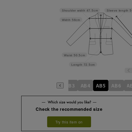
Shoulder width
47.5cm
Sleeve length
5
Width
56cm
Waist
50.5cm
Length
72.5cm
A4
A5
A6
A7
A8
AB3
AB4
AB5
AB6
A
Check the recommended size
Try this item on