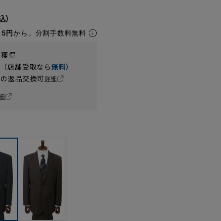
15円
から。分割手数料無料
t獲得
円（店舗受取なら
無料
）
の返品交換可
詳細
細