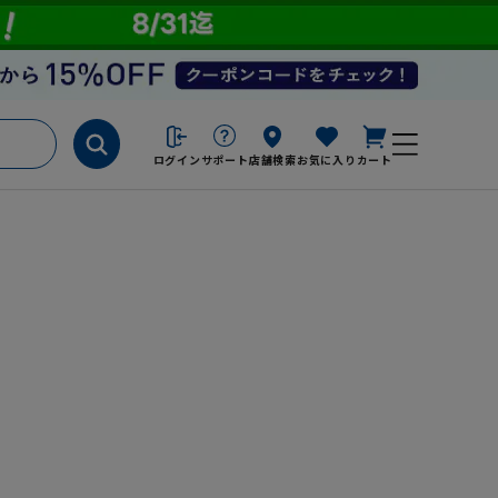
ログイン
サポート
店舗検索
お気に入り
カート