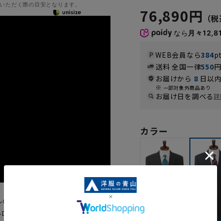
いただく際の目安となります。
76,890円
なら
月々12,8
WEB会員なら
384
p
送料 全国一律
550
お届けから
8
日以内
一部対象外商品あり
お届け日を調べる
詳
カラー
『AQUA WOOL』を使用した
ルロウスーツが信頼の国内メーカ