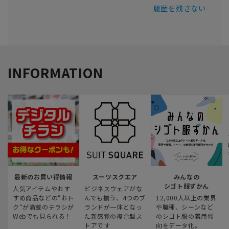
履歴を残さない
INFORMATION
最新のお買い得情報
スーツスクエア
みんなの
シゴト服ずかん
人気アイテムやおす
ビジネスウェアがな
すめ商品などの“おト
んでも揃う、4つのブ
12,000人以上の業界
ク“が満載のチラシが
ランドが一体となっ
や職種、シーンなど
Webでも見られる！
た新感覚の複合型ス
のシゴト服の着用傾
トアです
向をデータ化。