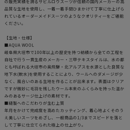
の販売実績を誇るサビルロウスーツが信頼の国内メーカーの高
品質な生地を使用し、一着一着手間ひまかけて丁寧に仕上げら
れているオーダーメイドスーツのようなクオリティーをご堪能
ください。
【生地・仕様】
■AQUA WOOL
岐阜県大垣市で100年以上の歴史を持つ紡績から全ての工程を
自社で行う一貫生産のメーカー・三甲テキスタイルは、水の都
とも呼ばれる大垣市の奥飛騨・北アルプスを水源とした良質な
地下水(軟水)を使用することにより、ウールへのダメージが少
なく、風合いのある生地を作ることが出来ます。表面はクリア
ですが微妙に毛羽を残したウール本来のふくらみを持った温か
みのあるサージ仕上げの素材です。
■縫製へのこだわりが生む上質
年月をかけて完成度を高めたカッティング、着心地よくそのう
え美しいスーツをめざし、一般商品の1/3までスピードを落と
して丁寧に仕立てられた極上の仕上がり。