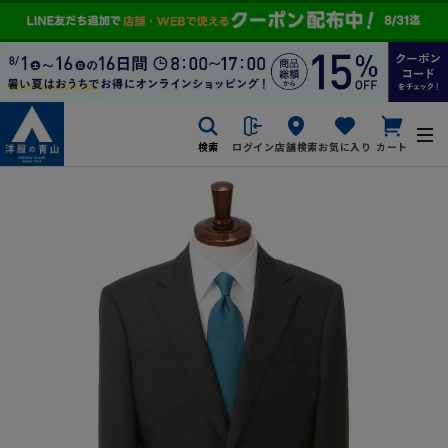
検索
ログイン
店舗検索
お気に入り
カート