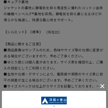
■キュプラ裏地
ジャケットの裏地に静電気を抑え吸湿性に優れたコットン由来
の繊維ベンベルグ®裏地を採用。静電気を抑え虜になるほどの
滑らかな袖通し、快適な着心地をサポート。
【シルエット】《標準》 (当社比)
【商品に関するご注意】
■商品画像はサンプルのため、色味やサイズ等の仕様に変更が
ある場合がございますので、予めご了承ください。
■ゆとり感には個人差があります。サイズ表を確認の上、ご購
入の目安としてご利用ください。
■生地や仕様・デザインにより、着用感や実際のサイズ表に若
干の誤差が生じる場合がございます。予めご了承ください。
■サイズスペックは仕上がりサイズを記載しております。一
部、商品現物におすすめサイズ(ヌードサイズ)を記載している
商品もございます。
■ブラウザやお使いのモニター環境、また撮影時の室内外の光