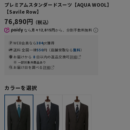
プレミアムスタンダードスーツ【AQUA WOOL】
【Savile Row】
76,890円
なら
月々12,815円
から。分割手数料無料
WEB会員なら
384
pt獲得
送料 全国一律
550
円（店舗受取なら
無料
）
お届けから
8
日以内の返品交換可
詳細
一部対象外商品あり
お届け日を調べる
詳細
カラーを選択