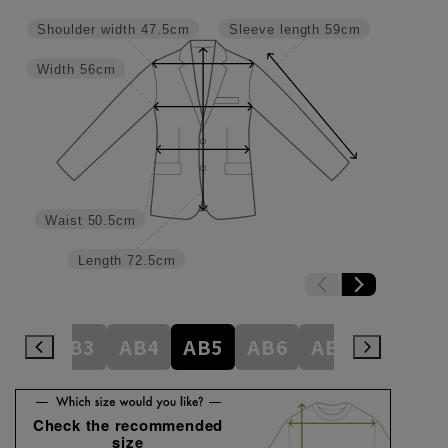
Shoulder width
47.5cm
Sleeve length
59cm
Width
56cm
Waist
50.5cm
Length
72.5cm
A8
AB3
AB4
AB5
AB6
AB7
AB8
Check the recommended
size