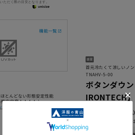
いただく際の目安となります。
機能一覧
首元冷たくて涼しいノン
TNAHV-5-00
ボタンダウン
IRONTEC
がほとんどない形態安定性能
 形態安定度★★★★☆
ック
4,389円
なら
月々1,46
WEB会員なら
21
pt