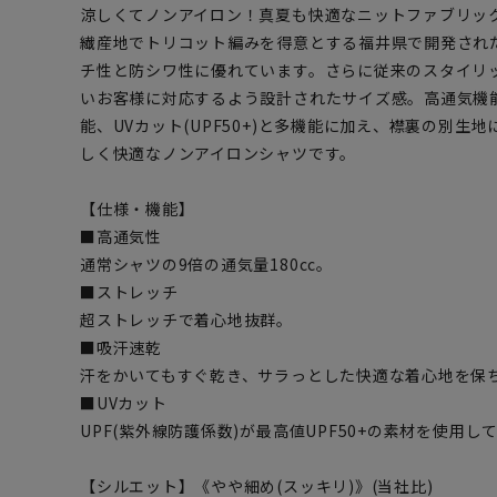
涼しくてノンアイロン！真夏も快適なニットファブリッ
繊産地でトリコット編みを得意とする福井県で開発され
チ性と防シワ性に優れています。さらに従来のスタイリ
いお客様に対応するよう設計されたサイズ感。高通気機能
能、UVカット(UPF50+)と多機能に加え、襟裏の別生
しく快適なノンアイロンシャツです。
【仕様・機能】
■高通気性
通常シャツの9倍の通気量180cc。
■ストレッチ
超ストレッチで着心地抜群。
■吸汗速乾
汗をかいてもすぐ乾き、サラっとした快適な着心地を保
■UVカット
UPF(紫外線防護係数)が最高値UPF50+の素材を使用し
【シルエット】《やや細め(スッキリ)》(当社比)