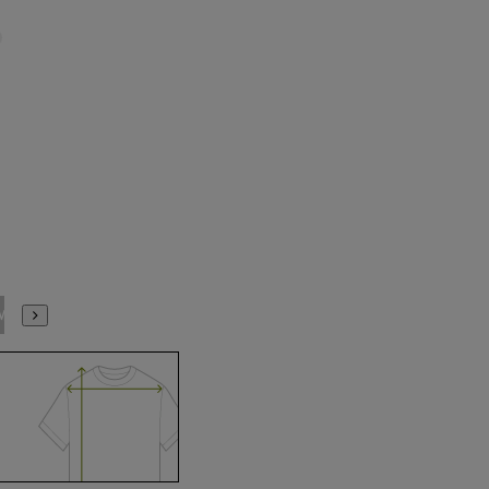
M(39cm)
L(41cm)
LL(43cm)
3L(45cm)
4L(47cm)
5L(49cm)