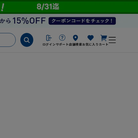
ログイン
サポート
店舗検索
お気に入り
カート