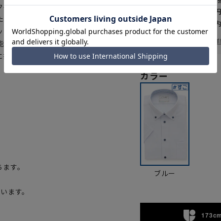
ク半袖シャツです。国内有数の合
送料 全国一律
550
た国産のニット素材で、ストレッ
お届けから
8
日以内
ッシュシャツほど細すぎず、幅広
一部対象外商品あり
お届け日を調べる
詳
(通常シャツの9倍)、吸汗速乾機
地に接触冷感性があり、猛暑でも涼
カラー
ちます。
ブルー
ています。
173cm