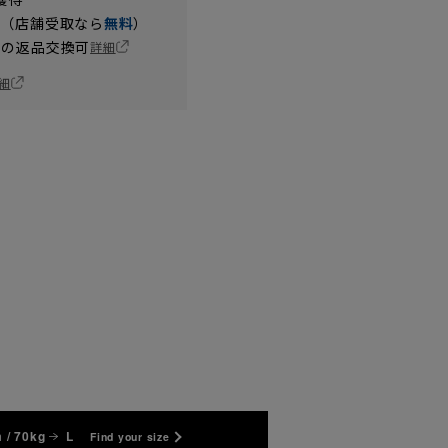
円（店舗受取なら
無料
）
の返品交換可
詳細
細
 / 70kg
L
Find your size