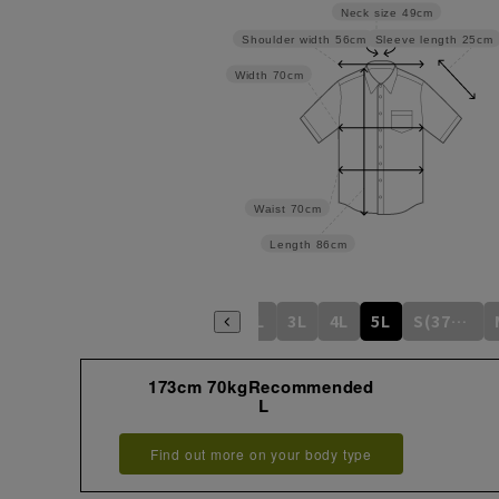
Neck size
49cm
Sleeve length
25cm
Shoulder width
56cm
Width
70cm
Waist
70cm
Length
86cm
S
M
L
LL
3L
4L
5L
S(37cm)
173cm 70kgRecommended
L
Find out more on your body type