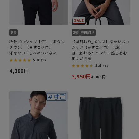
秒乾ポロシャツ【涼】【ボタン
【週替わり_メンズ】冷たいポロ
ダウン】【＃すごポロ】
シャツ【＃すごポロ】【涼】
汗をかいてもべたつかない
肌に触れるとヒンヤリ感じる心
地よい涼感
5.0
（1）
4.4
（5）
4,389円
3,950円
4,389円