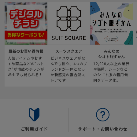
最新のお買い得情報
スーツスクエア
みんなの
シゴト服ずかん
人気アイテムやおす
ビジネスウェアがな
すめ商品などの“おト
んでも揃う、4つのブ
12,000人以上の業界
ク“が満載のチラシが
ランドが一体となっ
や職種、シーンなど
Webでも見られる！
た新感覚の複合型ス
のシゴト服の着用傾
トアです
向をデータ化。
ご利用ガイド
サポート・お問い合わせ