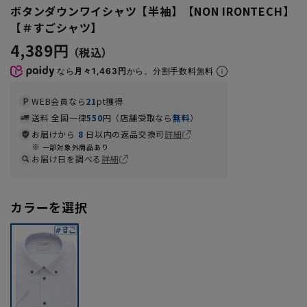
ボタンダウンワイシャツ【半袖】【NON IRONTECH】
【＃すごシャツ】
4,389円
なら
月々1,463円
から。分割手数料無料
WEB会員なら
21
pt獲得
送料 全国一律
550
円（店舗受取なら
無料
）
お届けから
8
日以内の返品交換可
詳細
一部対象外商品あり
お届け日を調べる
詳細
カラーを選択