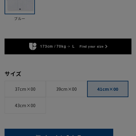
ブルー
173cm / 70kg
L
Find your size
サイズ
37cm×00
39cm×00
41cm×00
43cm×00