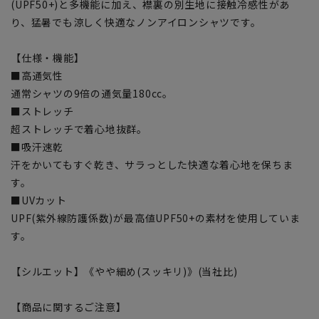
(UPF50+)と多機能に加え、襟裏の別生地に接触冷感性があ
り、猛暑でも涼しく快適なノンアイロンシャツです。
【仕様・機能】
■高通気性
通常シャツの9倍の通気量180cc。
■ストレッチ
超ストレッチで着心地抜群。
■吸汗速乾
汗をかいてもすぐ乾き、サラっとした快適な着心地を保ちま
す。
■UVカット
UPF(紫外線防護係数)が最高値UPF50+の素材を使用していま
す。
【シルエット】《やや細め(スッキリ)》(当社比)
【商品に関するご注意】