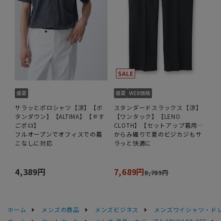
サラッとポロシャツ【涼】【ボ
スタンダードスラックス【涼】
タンダウン】【ALTIMA】【＃す
【ワンタック】【LENO
ごポロ】
CLOTH】【セットアップ着用
フルオープンでオフィスでの着
可】【裾上げ済み】
からみ織りで夏のビジカジもサ
こなしに対応
ラっと快適に
4,389円
7,689円
8,789円
ホーム
メンズの商品
メンズビジネス
メンズワイシャツ・ド