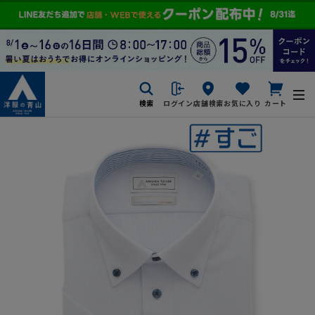
検索
ログイン
店舗検索
お気に入り
カート