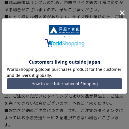
■商品画像はサンプルのため、色味やサイズ等の仕様に変更が
ある場合がございますので、予めご了承ください。
■ゆとり感には個人差があります。サイズ表を確認の上、ご購
入の目安としてご利用ください。
■生地や仕様・デザインにより、着用感や実際のサイズ表に若
干の誤差が生じる場合がございます。予めご了承ください。
■サイズスペックは仕上がりサイズを記載しております。一
部、商品現物におすすめサイズ(ヌードサイズ)を記載している
商品もございます。
■ブラウザやお使いのモニター環境、また撮影時の室内外の光
加減により、実際の商品と掲載画像の色味が異なる場合がござ
います。
■店舗や各モールサイトと商品在庫を共有しております関係
上、ご注文いただいたタイミングにより欠品が発生し、ご注文
を完了できない場合がございます。予めご了承ください。
■お急ぎ発送のご注文につきましても、ご注文のタイミングに
よってはお急ぎ発送サービスを選択できない場合がございま
す。