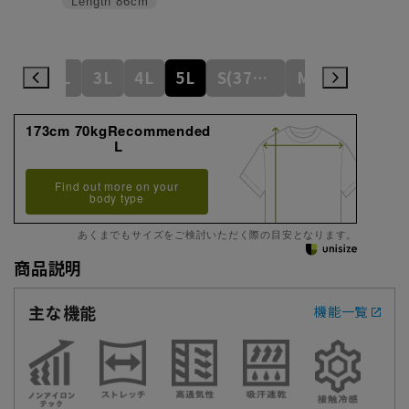
Length
86cm
L
LL
3L
4L
5L
S(37cm)
M(39cm)
173cm 70kgRecommended
L
Find out more on your
body type
あくまでもサイズをご検討いただく際の目安となります。
商品説明
主な機能
機能一覧