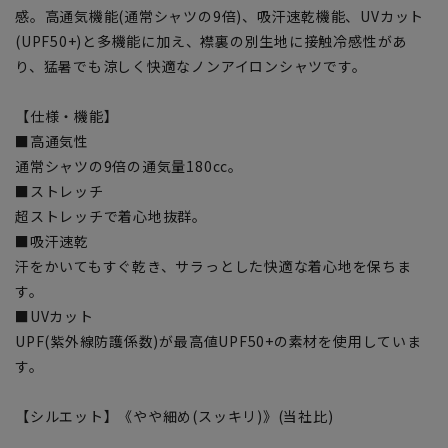
感。高通気機能(通常シャツの9倍)、吸汗速乾機能、UVカット
(UPF50+)と多機能に加え、襟裏の別生地に接触冷感性があ
り、猛暑でも涼しく快適なノンアイロンシャツです。
【仕様・機能】
■高通気性
通常シャツの9倍の通気量180cc。
■ストレッチ
超ストレッチで着心地抜群。
■吸汗速乾
汗をかいてもすぐ乾き、サラっとした快適な着心地を保ちま
す。
■UVカット
UPF(紫外線防護係数)が最高値UPF50+の素材を使用していま
す。
【シルエット】《やや細め(スッキリ)》(当社比)