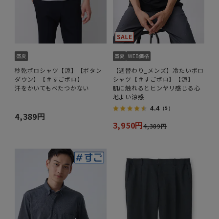
秒乾ポロシャツ【涼】【ボタン
【週替わり_メンズ】冷たいポロ
ダウン】【＃すごポロ】
シャツ【＃すごポロ】【涼】
汗をかいてもべたつかない
肌に触れるとヒンヤリ感じる心
地よい涼感
4.4
（5）
4,389円
3,950円
4,389円