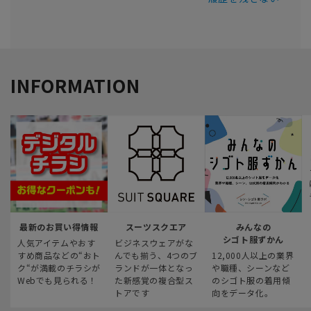
INFORMATION
最新のお買い得情報
スーツスクエア
みんなの
シゴト服ずかん
人気アイテムやおす
ビジネスウェアがな
すめ商品などの“おト
んでも揃う、4つのブ
12,000人以上の業界
ク“が満載のチラシが
ランドが一体となっ
や職種、シーンなど
Webでも見られる！
た新感覚の複合型ス
のシゴト服の着用傾
トアです
向をデータ化。