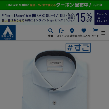
検索
ログイン
店舗検索
お気に入り
カート