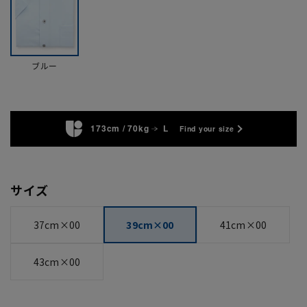
ブルー
173cm / 70kg
L
Find your size
サイズ
37cm×00
39cm×00
41cm×00
43cm×00