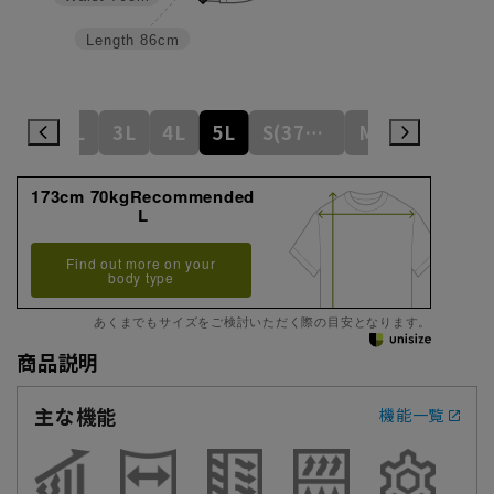
Length
86cm
L
LL
3L
4L
5L
S(37cm)
M(39cm)
173cm 70kgRecommended
L
Find out more on your
body type
あくまでもサイズをご検討いただく際の目安となります。
商品説明
主な機能
機能一覧