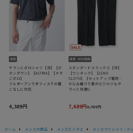
サラッとポロシャツ【涼】【ボ
スタンダードスラックス【涼】
タンダウン】【ALTIMA】【＃す
【ワンタック】【LENO
ごポロ】
CLOTH】【セットアップ着用
フルオープンでオフィスでの着
可】【裾上げ済み】
からみ織りで夏のビジカジもサ
こなしに対応
ラっと快適に
4,389円
7,689円
8,789円
ホーム
メンズの商品
メンズビジネス
メンズワイシャツ・ド