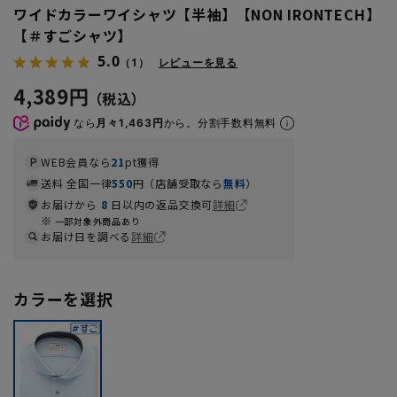
ワイドカラーワイシャツ【半袖】【NON IRONTECH】
【＃すごシャツ】
5.0
（1）
レビューを見る
4,389円
なら
月々1,463円
から。分割手数料無料
WEB会員なら
21
pt獲得
送料 全国一律
550
円（店舗受取なら
無料
）
お届けから
8
日以内の返品交換可
詳細
一部対象外商品あり
お届け日を調べる
詳細
カラーを選択