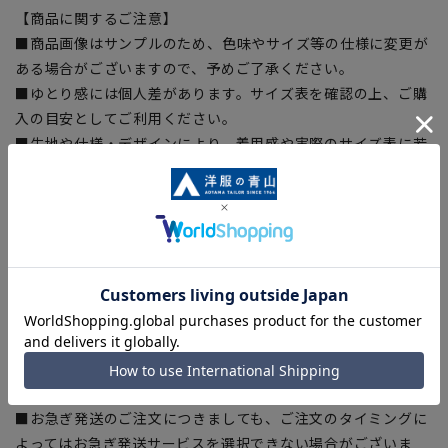
【商品に関するご注意】
■商品画像はサンプルのため、色味やサイズ等の仕様に変更が
ある場合がございますので、予めご了承ください。
■ゆとり感には個人差があります。サイズ表を確認の上、ご購
入の目安としてご利用ください。
■生地や仕様・デザインにより、着用感や実際のサイズ表に若
干の誤差が生じる場合がございます。予めご了承ください。
■サイズスペックは仕上がりサイズを記載しております。一
部、商品現物におすすめサイズ(ヌードサイズ)を記載している
商品もございます。
■ブラウザやお使いのモニター環境、また撮影時の室内外の光
加減により、実際の商品と掲載画像の色味が異なる場合がござ
います。
■店舗や各モールサイトと商品在庫を共有しております関係
上、ご注文いただいたタイミングにより欠品が発生し、ご注文
を完了できない場合がございます。予めご了承ください。
■お急ぎ発送のご注文につきましても、ご注文のタイミングに
よってはお急ぎ発送サービスを選択できない場合がございま