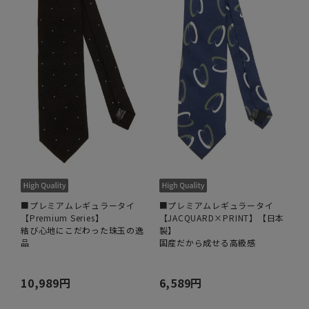
■プレミアムレギュラータイ
■プレミアムレギュラータイ
【Premium Series】
【JACQUARD×PRINT】【日本
結び心地にこだわった珠玉の逸
製】
品
国産だから成せる高級感
10,989円
6,589円