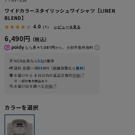
ワイドカラースタイリッシュワイシャツ【LINEN
BLEND】
4.0
（1）
レビューを見る
6,490円
なら
月々1,081円
から。分割手数料無料
WEB会員なら
32
pt獲得
送料 全国一律
550
円（店舗受取なら
無料
）
お届けから
8
日以内の返品交換可
詳細
一部対象外商品あり
お届け日を調べる
詳細
カラーを選択