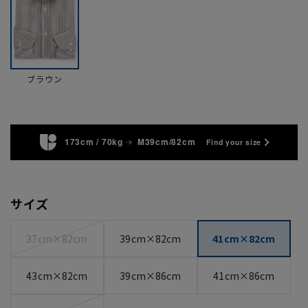
ブラウン
173cm / 70kg
M39cm/82cm
Find your size
サイズ
37cm×82cm
39cm×82cm
41cm×82cm
43cm×82cm
39cm×86cm
41cm×86cm