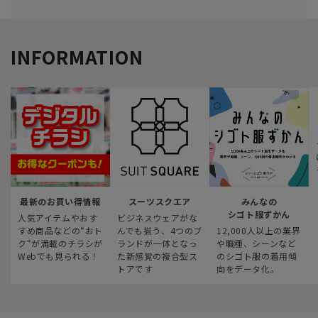
INFORMATION
最新のお買い得情報
スーツスクエア
みんなの
シゴト服ずかん
人気アイテムやおす
ビジネスウェアがな
すめ商品などの“おト
んでも揃う、4つのブ
12,000人以上の業界
ク“が満載のチラシが
ランドが一体となっ
や職種、シーンなど
Webでも見られる！
た新感覚の複合型ス
のシゴト服の着用傾
トアです
向をデータ化。