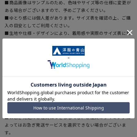
■商品画像はサンプルのため、色味やサイズ等の仕様に変更が
ある場合がございますので、予めご了承ください。
■ゆとり感には個人差があります。サイズ表を確認の上、ご購
入の目安としてご利用ください。
■生地や仕様・デザインにより、着用感や実際のサイズ表に若
干の誤差が生じる場合がございます。予めご了承ください。
■サイズスペックは仕上がりサイズを記載しております。一
部、商品現物におすすめサイズ(ヌードサイズ)を記載している
商品もございます。
■ブラウザやお使いのモニター環境、また撮影時の室内外の光
加減により、実際の商品と掲載画像の色味が異なる場合がござ
います。
■店舗や各モールサイトと商品在庫を共有しております関係
上、ご注文いただいたタイミングにより欠品が発生し、ご注文
を完了できない場合がございます。予めご了承ください。
■お急ぎ発送のご注文につきましても、ご注文のタイミングに
よってはお急ぎ発送サービスを選択できない場合がございま
す。