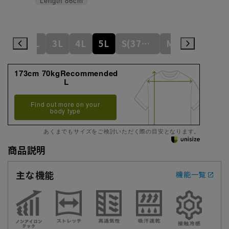
Length
86cm
L
LL
3L
4L
5L
S(37cm)
M(39cm)
173cm 70kgRecommended
L
Find out more on your
body type
あくまでもサイズをご検討いただく際の目安となります。
商品説明
主な機能
機能一覧