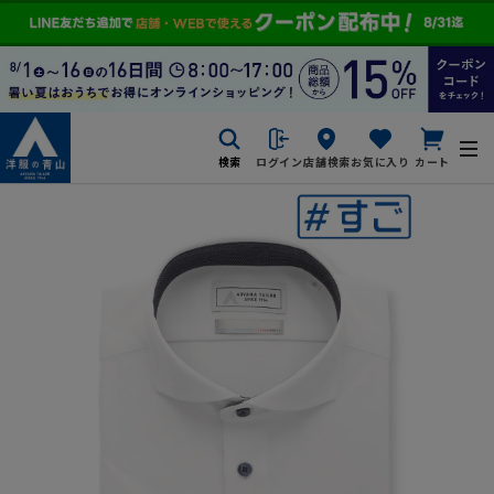
検索
ログイン
店舗検索
お気に入り
カート