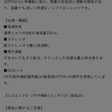
(UPF50+)と多機能に加え、襟裏の別生地に接触冷感性があ
り、猛暑でも涼しく快適なノンアイロンシャツです。
【仕様・機能】
■高通気性
通常シャツの9倍の通気量180cc。
■ストレッチ
超ストレッチで着心地抜群。
■吸汗速乾
汗をかいてもすぐ乾き、サラっとした快適な着心地を保ちま
す。
■UVカット
UPF(紫外線防護係数)が最高値UPF50+の素材を使用していま
す。
【シルエット】《やや細め(スッキリ)》(当社比)
【商品に関するご注意】