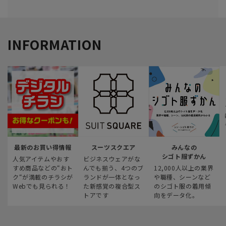
INFORMATION
最新のお買い得情報
スーツスクエア
みんなの
シゴト服ずかん
人気アイテムやおす
ビジネスウェアがな
すめ商品などの“おト
んでも揃う、4つのブ
12,000人以上の業界
ク“が満載のチラシが
ランドが一体となっ
や職種、シーンなど
Webでも見られる！
た新感覚の複合型ス
のシゴト服の着用傾
トアです
向をデータ化。