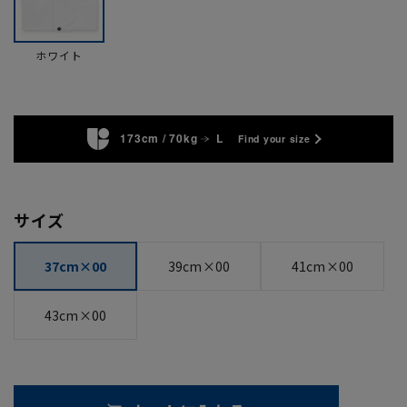
ホワイト
173cm / 70kg
L
Find your size
サイズ
37cm×00
39cm×00
41cm×00
43cm×00