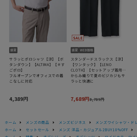
サラッとポロシャツ【涼】【ボ
スタンダードスラックス【涼】
タンダウン】【ALTIMA】【＃す
【ワンタック】【LENO
ごポロ】
CLOTH】【セットアップ着用
フルオープンでオフィスでの着
可】【裾上げ済み】
からみ織りで夏のビジカジもサ
こなしに対応
ラっと快適に
4,389円
7,689円
8,789円
ホーム
メンズの商品
メンズビジネス
メンズワイシャツ・ド
ホーム
セットセール
メンズ 洋品・カジュアル2BUY10%OFF
ホーム
特集
すごシリーズ
すごシャツ
ワイドカラーワイシ