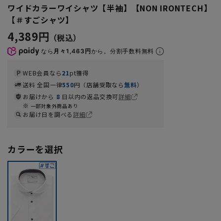
ワイドカラーワイシャツ【半袖】【NON IRONTECH】
【＃すごシャツ】
4,389円
なら
月々1,463円
から。分割手数料無料
WEB会員なら
21
pt獲得
送料 全国一律
550
円（店舗受取なら
無料
）
お届けから
8
日以内の返品交換可
詳細
一部対象外商品あり
お届け日を調べる
詳細
カラーを選択