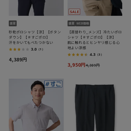
秒乾ポロシャツ【涼】【ボタン
【週替わり_メンズ】冷たいポロ
ダウン】【＃すごポロ】
シャツ【＃すごポロ】【涼】
汗をかいてもべたつかない
肌に触れるとヒンヤリ感じる心
地よい涼感
3.0
（1）
4.3
（3）
4,389円
3,950円
4,389円