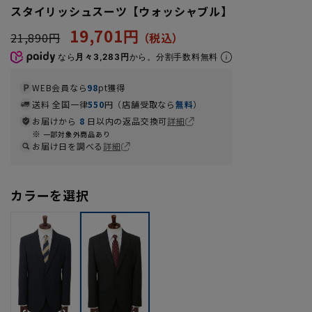
スタイリッシュスーツ【ウォッシャブル】
19,701円
21,890円
なら
月々3,283円
から。分割手数料無料
WEB会員なら
98
pt獲得
送料 全国一律
550
円（店舗受取なら
無料
）
お届けから
8
日以内の返品交換可
詳細
一部対象外商品あり
お届け日を調べる
詳細
カラーを選択