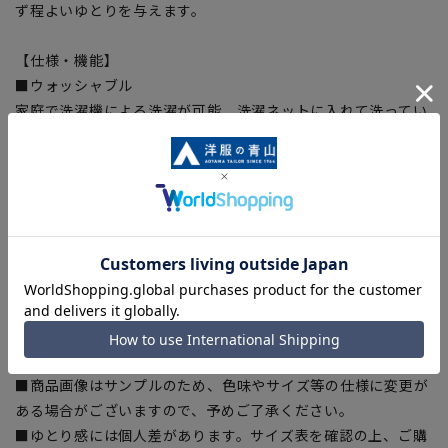
ず程よいゆとりを与えます。
【仕様・機能】
■ウォッシャブル
家庭で洗濯機による洗濯が可能、洗濯ネットに入れて洗ってい
ただけます。さらにハンガーにかけてシャワーで汚れを洗い流
すシャワークリーンも可能です。
■ストレッチ
身体の動きを阻害しない抜群の着心地。
■折り目スッキリ
生地特性により綺麗なプリーツラインをキープ。
【シルエット】《やや細め(スッキリ)》(当社比)
【商品に関するご注意】
■商品画像はサンプルのため、色味やサイズ等の仕様に変更が
ある場合がございますので、予めご了承ください。
■ゆとり感には個人差があります。サイズ表を確認の上、ご購