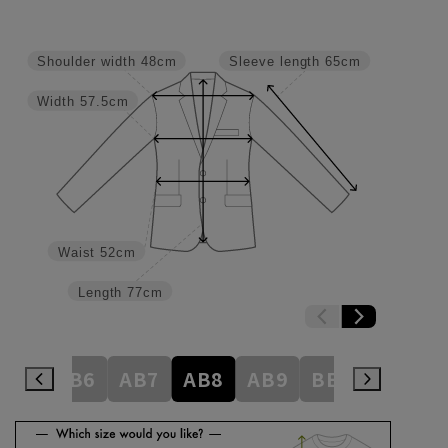
Shoulder width
48cm
Sleeve length
65cm
Width
57.5cm
Waist
52cm
Length
77cm
AB5
AB6
AB7
AB8
AB9
BE3
BE4