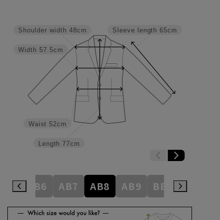
Shoulder width
48cm
Sleeve length
65cm
Width
57.5cm
Waist
52cm
Length
77cm
AB5
AB6
AB7
AB8
AB9
BE3
BE4