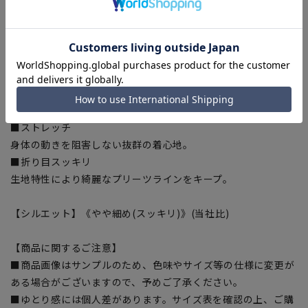
ず程よいゆとりを与えます。
【仕様・機能】
■ウォッシャブル
家庭で洗濯機による洗濯が可能、洗濯ネットに入れて洗ってい
ただけます。さらにハンガーにかけてシャワーで汚れを洗い流
すシャワークリーンも可能です。
■ストレッチ
身体の動きを阻害しない抜群の着心地。
■折り目スッキリ
生地特性により綺麗なプリーツラインをキープ。
【シルエット】《やや細め(スッキリ)》(当社比)
【商品に関するご注意】
■商品画像はサンプルのため、色味やサイズ等の仕様に変更が
ある場合がございますので、予めご了承ください。
■ゆとり感には個人差があります。サイズ表を確認の上、ご購