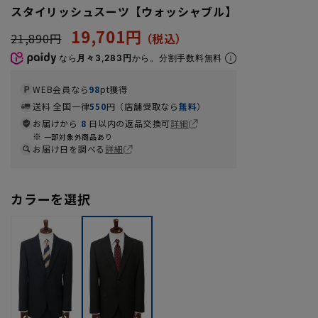
スタイリッシュスーツ【ウォッシャブル】
19,701円
21,890円
なら
月々3,283円
から。分割手数料無料
WEB会員なら
98
pt獲得
送料 全国一律
550
円（店舗受取なら
無料
）
お届けから
8
日以内の返品交換可
詳細
一部対象外商品あり
お届け日を調べる
詳細
カラーを選択