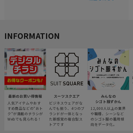
INFORMATION
最新のお買い得情報
スーツスクエア
みんなの
シゴト服ずかん
人気アイテムやおす
ビジネスウェアがな
すめ商品などの“おト
んでも揃う、4つのブ
12,000人以上の業界
ク“が満載のチラシが
ランドが一体となっ
や職種、シーンなど
Webでも見られる！
た新感覚の複合型ス
のシゴト服の着用傾
トアです
向をデータ化。