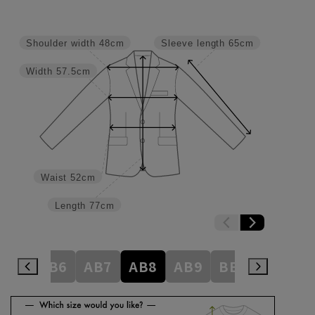
Shoulder width
48cm
Sleeve length
65cm
Width
57.5cm
Waist
52cm
Length
77cm
AB5
AB6
AB7
AB8
AB9
BE3
BE4