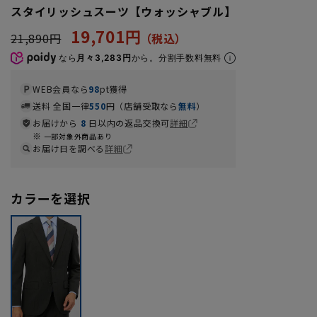
スタイリッシュスーツ【ウォッシャブル】
19,701円
21,890円
なら
月々3,283円
から。分割手数料無料
WEB会員なら
98
pt獲得
送料 全国一律
550
円（店舗受取なら
無料
）
お届けから
8
日以内の返品交換可
詳細
一部対象外商品あり
お届け日を調べる
詳細
カラーを選択