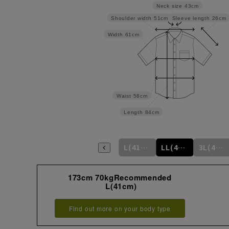
Neck size
43cm
Sleeve length
26cm
Shoulder width
51cm
Width
61cm
Waist
58cm
Length
84cm
S(37cm)
M(39cm)
L(41cm)
LL(43cm)
3L(45cm)
173cm 70kgRecommended
L(41cm)
Find out more on your body type