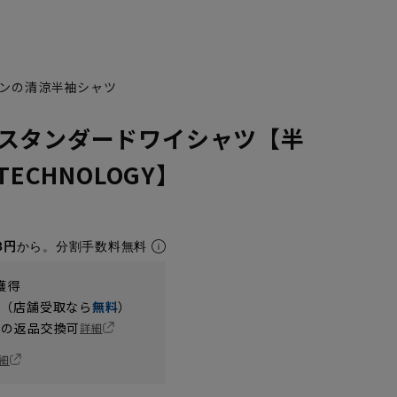
ンの清涼半袖シャツ
スタンダードワイシャツ【半
TECHNOLOGY】
3円
から。分割手数料無料
獲得
円（店舗受取なら
無料
）
の返品交換可
詳細
細