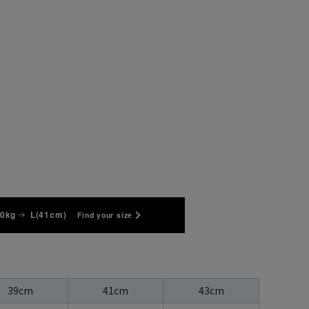
70kg
L(41cm)
Find your size
39cm
41cm
43cm