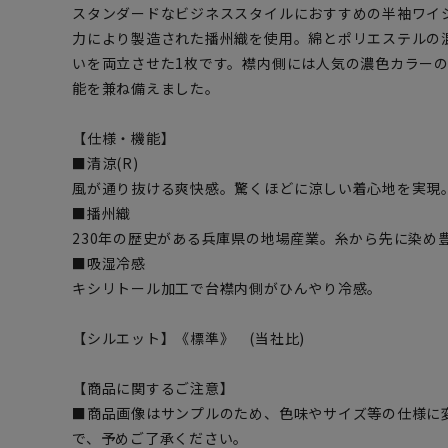
スタンダードなビジネススタイルにおすすめの半袖ワイ
力により製造された播州織を使用。綿とポリエステルの
いを両立させた1枚です。襟内側には人気の濃色カラー
能を兼ね備えました。
【仕様・機能】
■清涼(R)
風が通り抜ける爽快感。驚くほどに涼しい着心地を実現
■播州織
230年の歴史がある兵庫県の地場産業。糸から先に染め
■吸湿冷感
キシリトール加工で台襟内側がひんやり冷感。
【シルエット】《標準》 (当社比)
【商品に関するご注意】
■商品画像はサンプルのため、色味やサイズ等の仕様に
で、予めご了承ください。