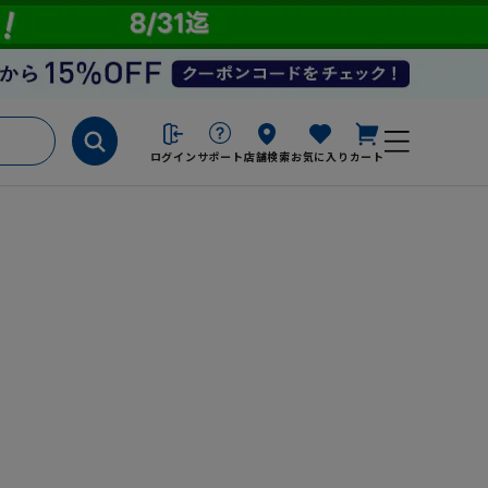
ログイン
サポート
店舗検索
お気に入り
カート