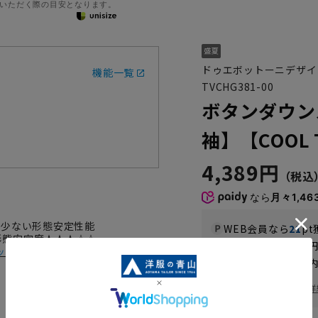
いただく際の目安となります。
ドゥエボットーニデザイ
機能一覧
TVCHG381-00
ボタンダウン
袖】【COOL 
4,389円
なら
月々1,46
が少ない形態安定性能
WEB会員なら
21
pt
 形態安定度★★★☆☆
送料 全国一律
550
ック
お届けから
8
日以内
一部対象外商品あり
お届け日を調べる
詳