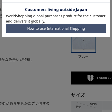
シャツです。生地には優れた技術
カラー
混紡素材で、強度と柔らかな風合
の別生地切替を施し、デザインと機
。
ブルー
豊かな色合いが特徴。
173cm / 
サイズ
変更がある場合がございますの
首周り
裄丈