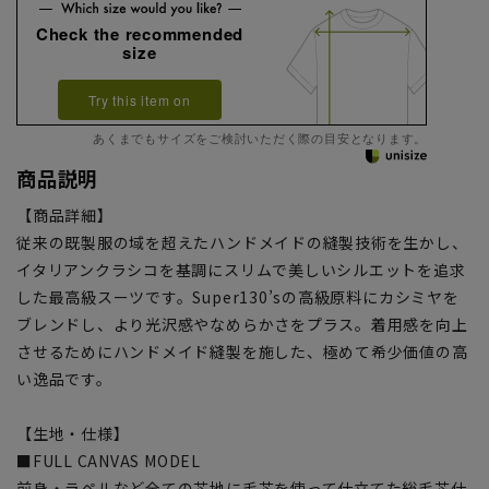
Check the recommended
size
Try this item on
あくまでもサイズをご検討いただく際の目安となります。
商品説明
【商品詳細】
従来の既製服の域を超えたハンドメイドの縫製技術を生かし、
イタリアンクラシコを基調にスリムで美しいシルエットを追求
した最高級スーツです。Super130’sの高級原料にカシミヤを
ブレンドし、より光沢感やなめらかさをプラス。着用感を向上
させるためにハンドメイド縫製を施した、極めて希少価値の高
い逸品です。
【生地・仕様】
■FULL CANVAS MODEL
前身・ラペルなど全ての芯地に毛芯を使って仕立てた総毛芯仕