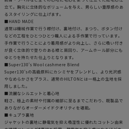
立て。胸元に立体的なボリュームを与え、男らしい重厚感のあ
るスタイリングに仕上げます。
■HAND MADE
通常は機械作業で行う襟付け、裏地付け、まつり、ボタン付け
などの工程をひとつひとつ職人による手作業で行っています。
手作業で行うことにより着用感がより向上し、さらに吸い付き
が良く立体的で登りのある襟と肩回り、アームホール部分にも
ゆとりを持たせた仕上りとなります。
■Super130's Wool cashmere Blend
Super130’sの高級原料にカシミヤをブレンドし、より光沢感
やなめらかさをプラス、通常のHILTONとは一格上の生地を採
用しました。
■流麗なシルエットと着心地
軽さ、極上の素材や付属の細部に至るまでこだわり、既製品で
ありながらオーダーメイドクオリティを堪能。
■キュプラ裏地
ジャケットの裏地に静電気を抑え吸湿性に優れたコットン由来