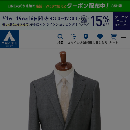
検索
ログイン
店舗検索
お気に入り
カート