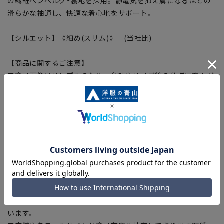
の繊維ベンベルグ®裏地を採用。静電気を抑え虜になるほどの
滑らかな袖通し、快適な着心地をサポート。
【シルエット】《細め(スリム)》 (当社比)
【商品に関するご注意】
■商品画像はサンプルのため、色味やサイズ等の仕様に変更が
ある場合がございますので、予めご了承ください。
■ゆとり感には個人差があります。サイズ表を確認の上、ご購
入の目安としてご利用ください。
■生地や仕様・デザインにより、着用感や実際のサイズ表に若
干の誤差が生じる場合がございます。予めご了承ください。
■サイズスペックは仕上がりサイズを記載しております。一
部、商品現物におすすめサイズ(ヌードサイズ)を記載している
商品もございます。
■ブラウザやお使いのモニター環境、また撮影時の室内外の光
加減により、実際の商品と掲載画像の色味が異なる場合がござ
います。