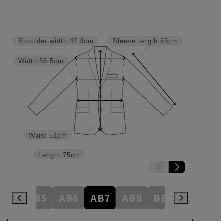
Shoulder width
47.3cm
Sleeve length
63cm
Width
56.5cm
Waist
51cm
Length
75cm
AB4
AB5
AB6
AB7
AB8
BE3
BE4