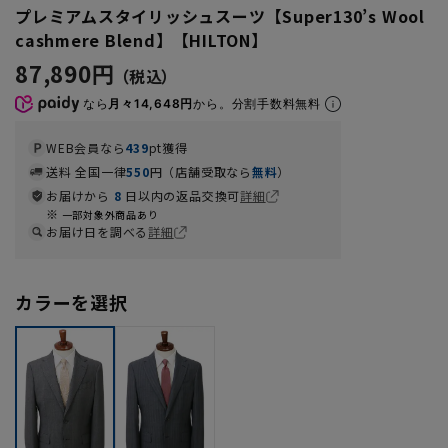
プレミアムスタイリッシュスーツ【Super130’s Wool
cashmere Blend】【HILTON】
87,890円
なら
月々14,648円
から。分割手数料無料
WEB会員なら
439
pt獲得
送料 全国一律
550
円（店舗受取なら
無料
）
お届けから
8
日以内の返品交換可
詳細
一部対象外商品あり
お届け日を調べる
詳細
カラーを選択