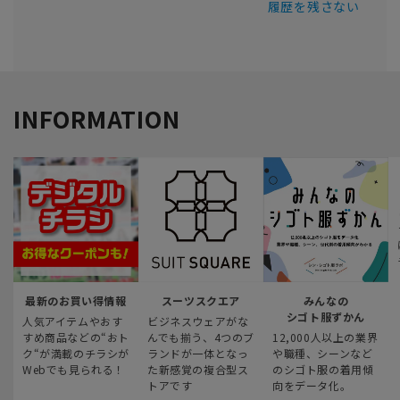
履歴を残さない
INFORMATION
最新のお買い得情報
スーツスクエア
みんなの
シゴト服ずかん
人気アイテムやおす
ビジネスウェアがな
すめ商品などの“おト
んでも揃う、4つのブ
12,000人以上の業界
ク“が満載のチラシが
ランドが一体となっ
や職種、シーンなど
Webでも見られる！
た新感覚の複合型ス
のシゴト服の着用傾
トアです
向をデータ化。