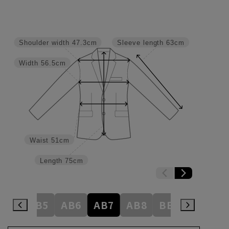
Shoulder width
47.3cm
Sleeve length
63cm
Width
56.5cm
Waist
51cm
Length
75cm
AB4
AB5
AB6
AB7
AB8
BE3
BE4