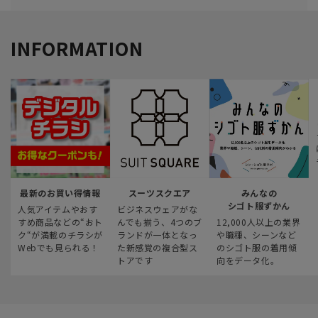
INFORMATION
最新のお買い得情報
スーツスクエア
みんなの
シゴト服ずかん
人気アイテムやおす
ビジネスウェアがな
すめ商品などの“おト
んでも揃う、4つのブ
12,000人以上の業界
ク“が満載のチラシが
ランドが一体となっ
や職種、シーンなど
Webでも見られる！
た新感覚の複合型ス
のシゴト服の着用傾
トアです
向をデータ化。