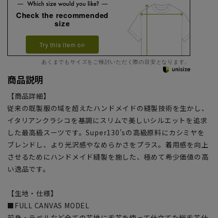
Check the recommended
size
Try this item on
あくまでもサイズをご検討いただく際の目安となります。
商品説明
【商品詳細】
従来の既製服の域を超えたハンドメイドの縫製技術を生かし、
イタリアンクラシコを基調にスリムで美しいシルエットを追求
した最高級スーツです。Super130’sの高級原料にカシミヤを
ブレンドし、より光沢感やなめらかさをプラス。着用感を向上
させるためにハンドメイド縫製を施した、極めて希少価値の高
い逸品です。
【生地・仕様】
■FULL CANVAS MODEL
前身・ラペルなど全ての芯地に毛芯を使って仕立てた総毛芯仕