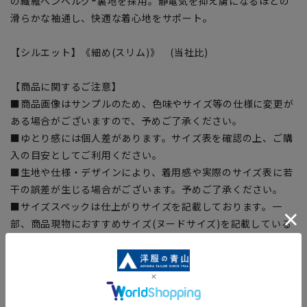
の繊維ベンベルグ®裏地を採用。静電気を抑え虜になるほどの
滑らかな袖通し、快適な着心地をサポート。
【シルエット】《細め(スリム)》 (当社比)
【商品に関するご注意】
■商品画像はサンプルのため、色味やサイズ等の仕様に変更が
ある場合がございますので、予めご了承ください。
■ゆとり感には個人差があります。サイズ表を確認の上、ご購
入の目安としてご利用ください。
■生地や仕様・デザインにより、着用感や実際のサイズ表に若
干の誤差が生じる場合がございます。予めご了承ください。
■サイズスペックは仕上がりサイズを記載しております。一
部、商品現物におすすめサイズ(ヌードサイズ)を記載している
商品もございます。
■ブラウザやお使いのモニター環境、また撮影時の室内外の光
加減により、実際の商品と掲載画像の色味が異なる場合がござ
います。