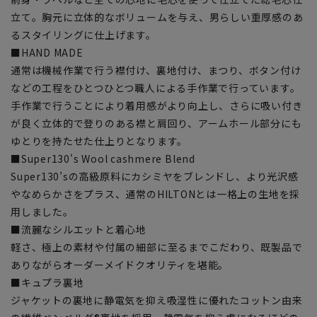
立て。胸元に立体的なボリュームを与え、男らしい重厚感のあ
るスタイリングに仕上げます。
■HAND MADE
通常は機械作業で行う襟付け、裏地付け、まつり、ボタン付け
などの工程をひとつひとつ職人による手作業で行っています。
手作業で行うことにより着用感がより向上し、さらに吸い付き
が良く立体的で登りのある襟と肩回り、アームホール部分にも
ゆとりを持たせた仕上りとなります。
■Super130's Wool cashmere Blend
Super130’sの高級原料にカシミヤをブレンドし、より光沢感
やなめらかさをプラス、通常のHILTONとは一格上の生地を採
用しました。
■流麗なシルエットと着心地
軽さ、極上の素材や付属の細部に至るまでこだわり、既製品で
ありながらオーダーメイドクオリティを堪能。
■キュプラ裏地
ジャケットの裏地に静電気を抑え吸湿性に優れたコットン由来