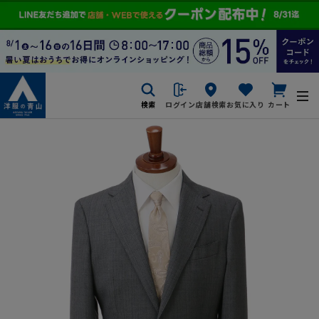
検索
ログイン
店舗検索
お気に入り
カート