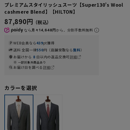
プレミアムスタイリッシュスーツ【Super130’s Wool
cashmere Blend】【HILTON】
87,890円
なら
月々14,648円
から。分割手数料無料
WEB会員なら
439
pt獲得
送料 全国一律
550
円（店舗受取なら
無料
）
お届けから
8
日以内の返品交換可
詳細
一部対象外商品あり
お届け日を調べる
詳細
カラーを選択