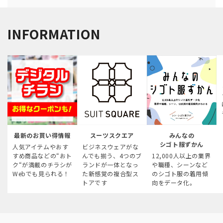
INFORMATION
最新のお買い得情報
スーツスクエア
みんなの
シゴト服ずかん
人気アイテムやおす
ビジネスウェアがな
すめ商品などの“おト
んでも揃う、4つのブ
12,000人以上の業界
ク“が満載のチラシが
ランドが一体となっ
や職種、シーンなど
Webでも見られる！
た新感覚の複合型ス
のシゴト服の着用傾
トアです
向をデータ化。