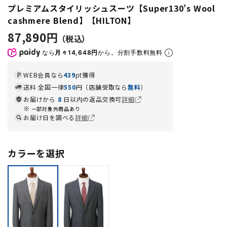
プレミアムスタイリッシュスーツ【Super130’s Wool
cashmere Blend】【HILTON】
87,890円
なら
月々14,648円
から。分割手数料無料
WEB会員なら
439
pt獲得
送料 全国一律
550
円（店舗受取なら
無料
）
お届けから
8
日以内の返品交換可
詳細
一部対象外商品あり
お届け日を調べる
詳細
カラーを選択