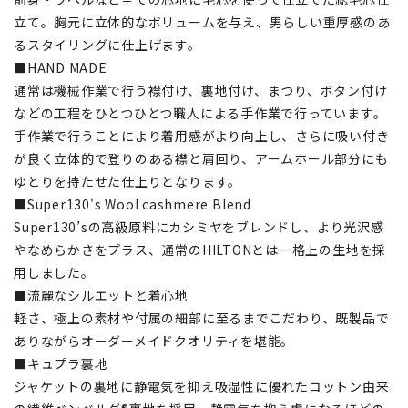
立て。胸元に立体的なボリュームを与え、男らしい重厚感のあ
るスタイリングに仕上げます。
■HAND MADE
通常は機械作業で行う襟付け、裏地付け、まつり、ボタン付け
などの工程をひとつひとつ職人による手作業で行っています。
手作業で行うことにより着用感がより向上し、さらに吸い付き
が良く立体的で登りのある襟と肩回り、アームホール部分にも
ゆとりを持たせた仕上りとなります。
■Super130's Wool cashmere Blend
Super130’sの高級原料にカシミヤをブレンドし、より光沢感
やなめらかさをプラス、通常のHILTONとは一格上の生地を採
用しました。
■流麗なシルエットと着心地
軽さ、極上の素材や付属の細部に至るまでこだわり、既製品で
ありながらオーダーメイドクオリティを堪能。
■キュプラ裏地
ジャケットの裏地に静電気を抑え吸湿性に優れたコットン由来