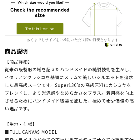
Check the recommended
size
Try this item on
あくまでもサイズをご検討いただく際の目安となります。
商品説明
【商品詳細】
従来の既製服の域を超えたハンドメイドの縫製技術を生かし、
イタリアンクラシコを基調にスリムで美しいシルエットを追求
した最高級スーツです。Super130’sの高級原料にカシミヤを
ブレンドし、より光沢感やなめらかさをプラス。着用感を向上
させるためにハンドメイド縫製を施した、極めて希少価値の高
い逸品です。
【生地・仕様】
■FULL CANVAS MODEL
前身・ラペルなど全ての芯地に毛芯を使って仕立てた総毛芯仕