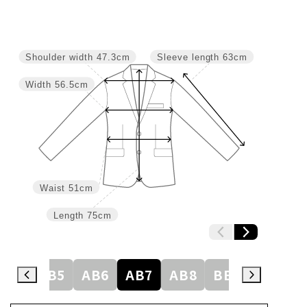
Shoulder width
47.3cm
Sleeve length
63cm
Width
56.5cm
Waist
51cm
Length
75cm
AB4
AB5
AB6
AB7
AB8
BE3
BE4