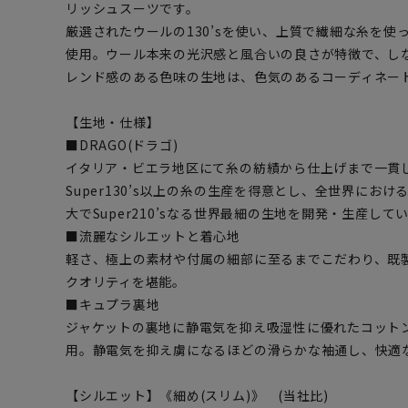
リッシュスーツです。
厳選されたウールの130’sを使い、上質で繊細な糸を使
使用。ウール本来の光沢感と風合いの良さが特徴で、し
レンド感のある色味の生地は、色気のあるコーディネー
【生地・仕様】
■DRAGO(ドラゴ)
イタリア・ビエラ地区にて糸の紡績から仕上げまで一貫
Super130’s以上の糸の生産を得意とし、全世界にお
大でSuper210’sなる世界最細の生地を開発・生産して
■流麗なシルエットと着心地
軽さ、極上の素材や付属の細部に至るまでこだわり、既
クオリティを堪能。
■キュプラ裏地
ジャケットの裏地に静電気を抑え吸湿性に優れたコット
用。静電気を抑え虜になるほどの滑らかな袖通し、快適
【シルエット】《細め(スリム)》 (当社比)