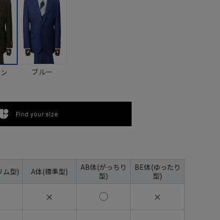
ブルー
ウン
Find your size
AB体(がっちり
BE体(ゆったり
リム型)
A体(標準型)
型)
型)
✕
✕