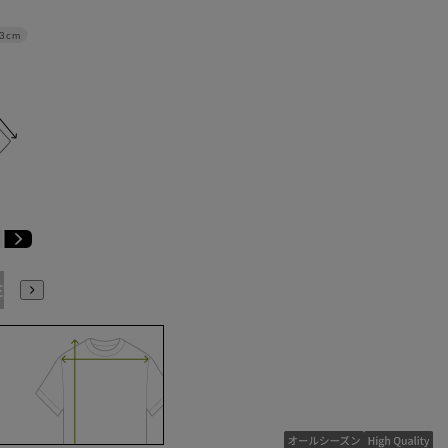
3cm
E3
BE4
BE5
BE6
BE7
BE8
YA4
YA5
YA6