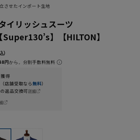
立させたインポート生地
タイリッシュスーツ
Super130’s】【HILTON】
48円
から。分割手数料無料
t獲得
円（店舗受取なら
無料
）
の返品交換可
詳細
細