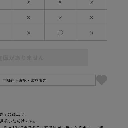
✕
✕
✕
✕
✕
✕
✕
✕
在庫がありません
】
表示の商品は、
選択いただけます。
、当日12:00までのご注文で当日発送となります。（補