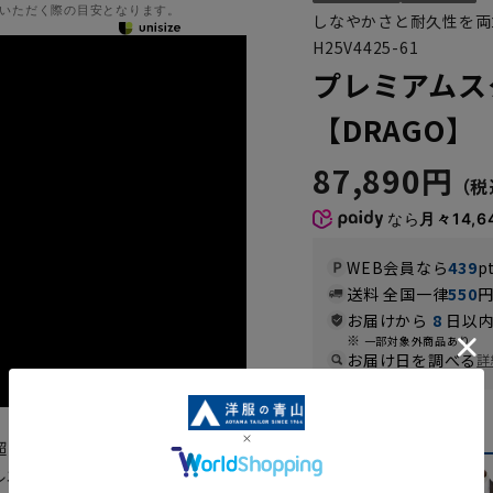
いただく際の目安となります。
しなやかさと耐久性を両
H25V4425-61
プレミアムス
【DRAGO】【
87,890円
なら
月々14,6
WEB会員なら
439
p
送料 全国一律
550
お届けから
8
日以内
一部対象外商品あり
お届け日を調べる
詳
カラー
超えたハンドメイドの縫製技術を
ルエットを追求した最高級スタイ