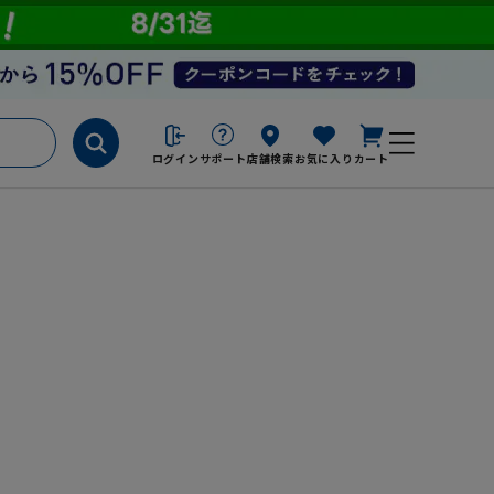
ログイン
サポート
店舗検索
お気に入り
カート