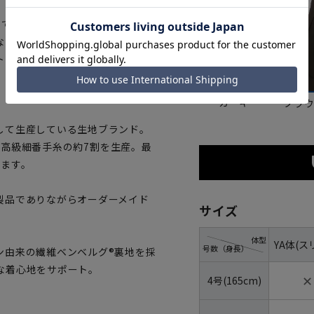
って作られたDRAGO社製の生地を
なやかさと耐久性を両立させたト
トを演出します。
カーキ
ブラ
して生産している生地ブランド。
ける高級細番手糸の約7割を生産。最
います。
製品でありながらオーダーメイド
サイズ
体型
YA体(ス
号数（身長）
ン由来の繊維ベンベルグ®裏地を採
な着心地をサポート。
✕
4号(165cm)