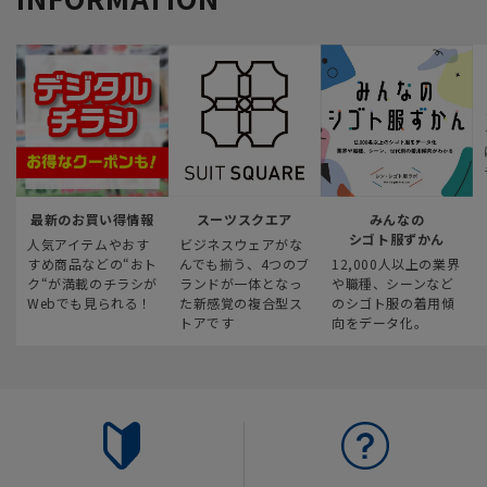
最新のお買い得情報
スーツスクエア
みんなの
シゴト服ずかん
人気アイテムやおす
ビジネスウェアがな
すめ商品などの“おト
んでも揃う、4つのブ
12,000人以上の業界
ク“が満載のチラシが
ランドが一体となっ
や職種、シーンなど
Webでも見られる！
た新感覚の複合型ス
のシゴト服の着用傾
トアです
向をデータ化。