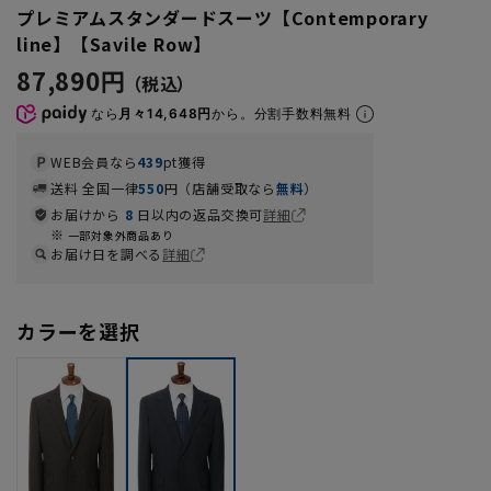
プレミアムスタンダードスーツ【Contemporary
line】【Savile Row】
87,890円
なら
月々14,648円
から。分割手数料無料
WEB会員なら
439
pt獲得
送料 全国一律
550
円（店舗受取なら
無料
）
お届けから
8
日以内の返品交換可
詳細
一部対象外商品あり
お届け日を調べる
詳細
カラーを選択