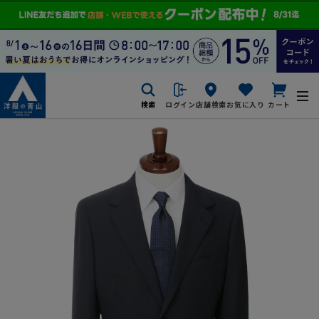
検索
ログイン
店舗検索
お気に入り
カート