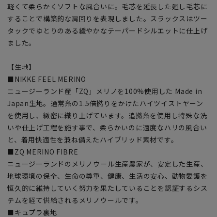
軽くて柔らかくソフトな風合いに。毛芯を延長した廻し毛芯に
することで構築的な肩回りを表現しました。スラックスはツー
タックでゆとりのある緩やかなテーパードシルエットに仕上げ
ました。
【生地】
■NIKKE FEEL MERINO
ニュージーランド産「ZQ」メリノを100%使用した Made in
Japan生地。通常糸の1.5倍撚りをかけたハイツイストヤーン
を使用し、緻密に織り上げています。追撚糸を使用し特殊な洗
いや仕上げ工程を施す事で、柔らかいのに適度なハリの風合い
と、着用快適性を兼ね備えたハイブリッド素材です。
■ZQ MERINO FIBRE
ニュージーランドのメリノウール生産農家が、安定した生産、
地球環境の保全、生命の尊重、健康、生活の安心、動物愛護を
恒久的に維持していく努力を果たしていることを認証するシス
テムを経て供給されるメリノウールです。
■キュプラ裏地