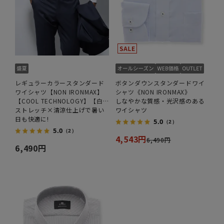
レギュラーカラースタンダード
ボタンダウンスタンダードワイ
ワイシャツ【NON IRONMAX】
シャツ《NON IRONMAX》
【COOL TECHNOLOGY】【白
しなやかな質感・光沢感のある
無地】
ストレッチ×清涼仕上げで暑い
ワイシャツ
日も快適に!
5.0
（2）
5.0
（2）
4,543円
6,490円
6,490円