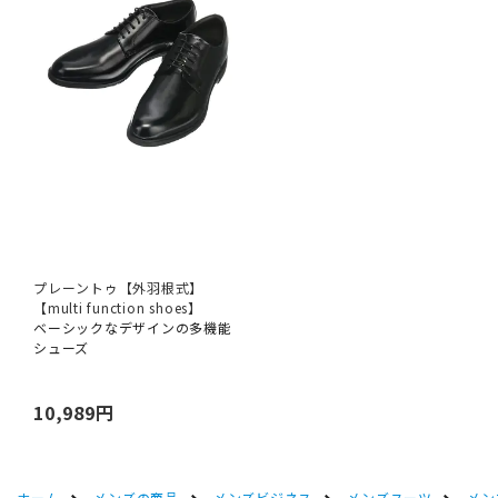
プレーントゥ【外羽根式】
【multi function shoes】
ベーシックなデザインの多機能
シューズ
10,989円
ホーム
メンズの商品
メンズビジネス
メンズスーツ
メン