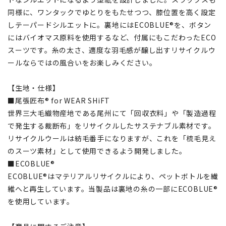
同様に、ワンタックでゆとりをもたせつつ、膝位置を高く設定
しテーパードシルエットに。裏地にはECOBLUE®を、ボタン
にはバイオマス原料を使用するなど、付属にもこだわったECO
スーツです。糸の太さ、適度な羽毛感が醸し出すリサイクルウ
ールならではの風合いをお楽しみください。
【生地・仕様】
■尾張匠布® for WEAR SHiFT
世界三大毛織物産地である尾州にて「回収衣料」や「製造過程
で発生する裁断布」をリサイクルしたサステナブル素材です。
リサイクルウールは紡毛番手になりますが、これを「梳毛見え
のスーツ素材」として使用できるよう開発しました。
■ECOBLUE®
ECOBLUE®はマテリアルリサイクルにより、ペットボトルを繊
維へと再生しています。当製品は裏地の糸の一部にECOBLUE®
を使用しています。