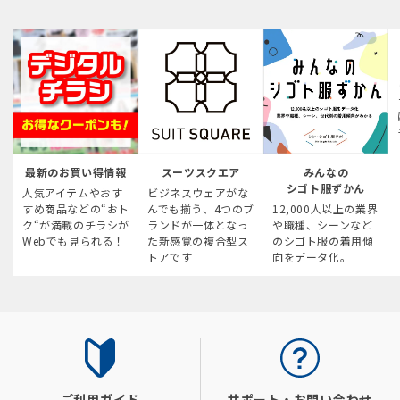
最新のお買い得情報
スーツスクエア
みんなの
シゴト服ずかん
人気アイテムやおす
ビジネスウェアがな
すめ商品などの“おト
んでも揃う、4つのブ
12,000人以上の業界
ク“が満載のチラシが
ランドが一体となっ
や職種、シーンなど
Webでも見られる！
た新感覚の複合型ス
のシゴト服の着用傾
トアです
向をデータ化。
ご利用ガイド
サポート・お問い合わせ