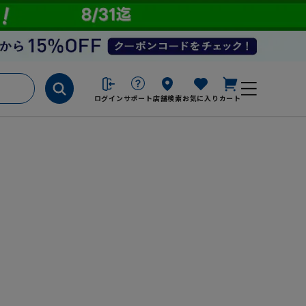
ログイン
サポート
店舗検索
お気に入り
カート