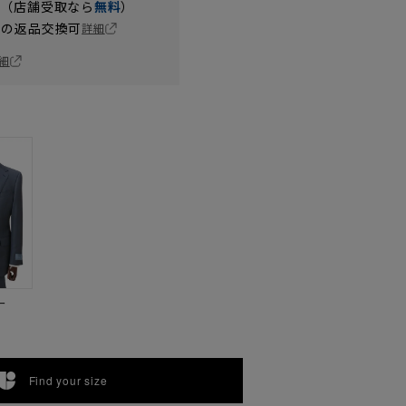
円（店舗受取なら
無料
）
の返品交換可
詳細
細
ー
Find your size