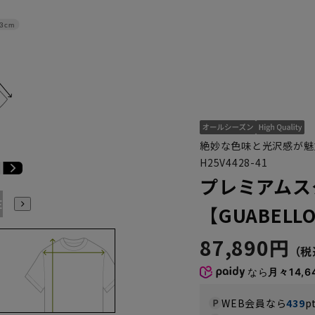
3cm
絶妙な色味と光沢感が魅力の
H25V4428-41
プレミアムス
E3
BE4
BE5
BE6
BE7
BE8
YA4
YA5
YA6
【GUABELL
87,890円
なら
月々14,6
WEB会員なら
439
p