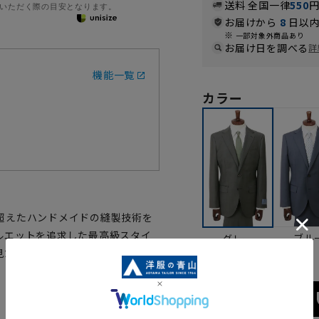
送料 全国一律
550
いただく際の目安となります。
お届けから
8
日以内
一部対象外商品あり
お届け日を調べる
詳
機能一覧
カラー
超えたハンドメイドの縫製技術を
ルエットを追求した最高級スタイ
ブル
グレー
見た目ながら、イタリアのインポ