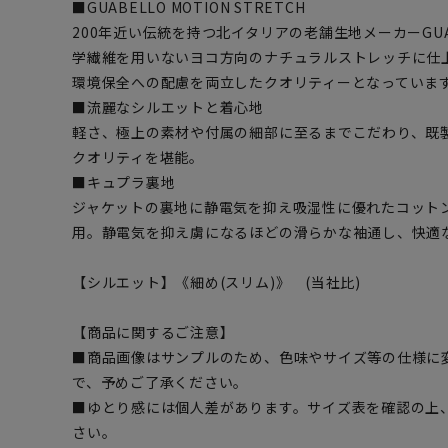
■GUABELLO MOTION STRETCH
200年近い伝統を持つ北イタリアの老舗生地メーカーGUAB
学繊維を用いないヨコ方向のナチュラルストレッチに仕
環境保全への配慮を両立したクオリティーとなっていま
■流麗なシルエットと着心地
軽さ、極上の素材や付属の細部に至るまでこだわり、既
クオリティを堪能。
■キュプラ裏地
ジャケットの裏地に静電気を抑え吸湿性に優れたコット
用。静電気を抑え虜になるほどの滑らかな袖通し、快適
【シルエット】《細め(スリム)》 (当社比)
【商品に関するご注意】
■商品画像はサンプルのため、色味やサイズ等の仕様に
で、予めご了承ください。
■ゆとり感には個人差があります。サイズ表を確認の上
さい。