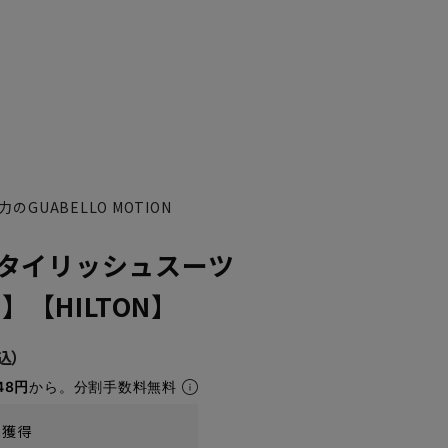
GUABELLO MOTION
タイリッシュスーツ
YA7
YA8
O】【HILTON】
48円
から。分割手数料無料
t獲得