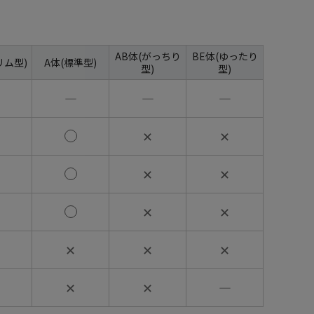
AB体(がっちり
BE体(ゆったり
リム型)
A体(標準型)
型)
型)
―
―
―
✕
✕
✕
✕
✕
✕
✕
✕
✕
✕
✕
―