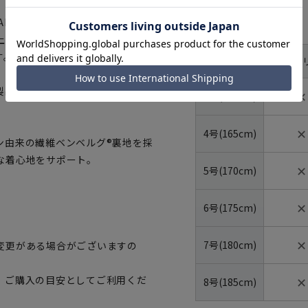
ELLO社製。「MOTION」は化
サイズ
上げており、着用時の快適性と、
す。
体型
YA体(ス
号数（身長）
製品でありながらオーダーメイド
✕
3号(160cm)
✕
4号(165cm)
ン由来の繊維ベンベルグ®裏地を採
な着心地をサポート。
✕
5号(170cm)
✕
6号(175cm)
✕
7号(180cm)
変更がある場合がございますの
✕
、ご購入の目安としてご利用くだ
8号(185cm)