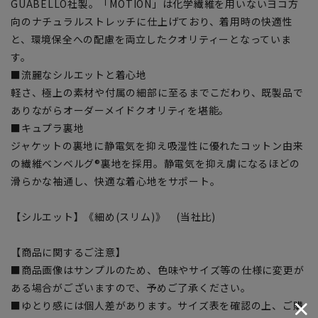
GUABELLO社製。「MOTION」は化学繊維を用いないヨコ方
向のナチュラルストレッチに仕上げており、着用時の快適性
と、環境保全への配慮を両立したクオリティーとなっていま
す。
■流麗なシルエットと着心地
軽さ、極上の素材や付属の細部に至るまでこだわり、既製品で
ありながらオーダーメイドクオリティを堪能。
■キュプラ裏地
ジャケットの裏地に静電気を抑え吸湿性に優れたコットン由来
の繊維ベンベルグ®裏地を採用。静電気を抑え虜になるほどの
滑らかな袖通し、快適な着心地をサポート。
【シルエット】《細め(スリム)》 (当社比)
【商品に関するご注意】
■商品画像はサンプルのため、色味やサイズ等の仕様に変更が
ある場合がございますので、予めご了承ください。
■ゆとり感には個人差があります。サイズ表を確認の上、ご購