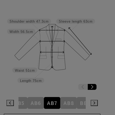
Shoulder width
47.3cm
Sleeve length
63cm
Width
56.5cm
Waist
51cm
Length
75cm
AB4
AB5
AB6
AB7
AB8
BE3
BE4