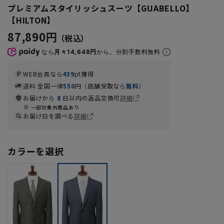
プレミアムスタイリッシュスーツ【GUABELLO】
【HILTON】
87,890円
なら
月々14,648円
から。分割手数料無料
WEB会員なら
439
pt獲得
送料 全国一律
550
円（店舗受取なら
無料
）
お届けから
8
日以内の返品交換可
詳細
一部対象外商品あり
お届け日を調べる
詳細
カラーを選択