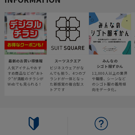
最新のお買い得情報
スーツスクエア
みんなの
シゴト服ずかん
人気アイテムやおす
ビジネスウェアがな
すめ商品などの“おト
んでも揃う、4つのブ
12,000人以上の業界
ク“が満載のチラシが
ランドが一体となっ
や職種、シーンなど
Webでも見られる！
た新感覚の複合型ス
のシゴト服の着用傾
トアです
向をデータ化。