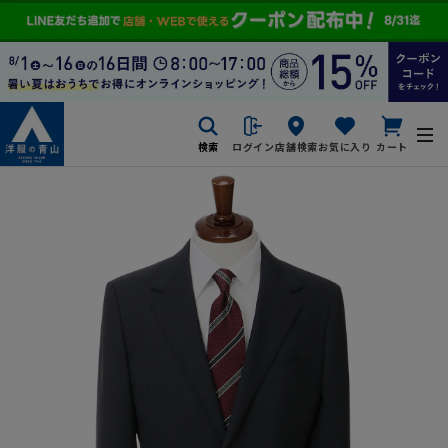
検索
ログイン
店舗検索
お気に入り
カート