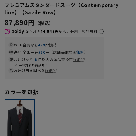
プレミアムスタンダードスーツ【Contemporary
line】【Savile Row】
87,890円
なら
月々14,648円
から。分割手数料無料
WEB会員なら
439
pt獲得
送料 全国一律
550
円（店舗受取なら
無料
）
お届けから
8
日以内の返品交換可
詳細
一部対象外商品あり
お届け日を調べる
詳細
カラーを選択