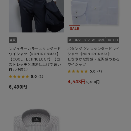
レギュラーカラースタンダード
ボタンダウンスタンダードワイ
ワイシャツ【NON IRONMAX】
シャツ《NON IRONMAX》
【COOL TECHNOLOGY】【白
しなやかな質感・光沢感のある
無地】
ストレッチ×清涼仕上げで暑い
ワイシャツ
日も快適に!
5.0
（2）
5.0
（2）
4,543円
6,490円
6,490円