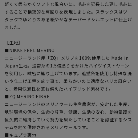
軽くて柔らかくソフトな風合いに。毛芯を延長した廻し毛芯に
することで構築的な肩回りを表現しました。スラックスはツー
タックでゆとりのある緩やかなテーパードシルエットに仕上げ
ました。
【生地】
■NIKKE FEEL MERINO
ニュージーランド産「ZQ」メリノを100%使用した Made in
Japan生地。通常糸の1.5倍撚りをかけたハイツイストヤーン
を使用し、緻密に織り上げています。追撚糸を使用し特殊な洗
いや仕上げ工程を施す事で、柔らかいのに適度なハリの風合い
と、着用快適性を兼ね備えたハイブリッド素材です。
■ZQ MERINO FIBRE
ニュージーランドのメリノウール生産農家が、安定した生産、
地球環境の保全、生命の尊重、健康、生活の安心、動物愛護を
恒久的に維持していく努力を果たしていることを認証するシス
テムを経て供給されるメリノウールです。
■キュプラ裏地