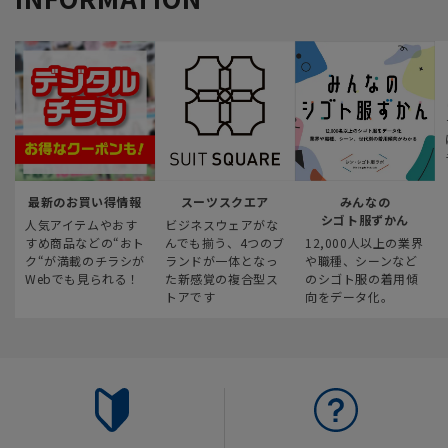
最新のお買い得情報
スーツスクエア
みんなの
シゴト服ずかん
人気アイテムやおす
ビジネスウェアがな
すめ商品などの“おト
んでも揃う、4つのブ
12,000人以上の業界
ク“が満載のチラシが
ランドが一体となっ
や職種、シーンなど
Webでも見られる！
た新感覚の複合型ス
のシゴト服の着用傾
トアです
向をデータ化。