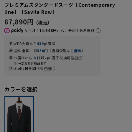
プレミアムスタンダードスーツ【Contemporary
line】【Savile Row】
87,890円
なら
月々14,648円
から。分割手数料無料
WEB会員なら
439
pt獲得
送料 全国一律
550
円（店舗受取なら
無料
）
お届けから
8
日以内の返品交換可
詳細
一部対象外商品あり
お届け日を調べる
詳細
カラーを選択