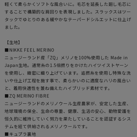
軽くて柔らかくソフトな風合いに。毛芯を延長した廻し毛芯に
することで構築的な肩回りを表現しました。スラックスはツー
タックでゆとりのある緩やかなテーパードシルエットに仕上げ
ました。
【生地】
■NIKKE FEEL MERINO
ニュージーランド産「ZQ」メリノを100%使用した Made in
Japan生地。通常糸の1.5倍撚りをかけたハイツイストヤーン
を使用し、緻密に織り上げています。追撚糸を使用し特殊な洗
いや仕上げ工程を施す事で、柔らかいのに適度なハリの風合い
と、着用快適性を兼ね備えたハイブリッド素材です。
■ZQ MERINO FIBRE
ニュージーランドのメリノウール生産農家が、安定した生産、
地球環境の保全、生命の尊重、健康、生活の安心、動物愛護を
恒久的に維持していく努力を果たしていることを認証するシス
テムを経て供給されるメリノウールです。
■キュプラ裏地