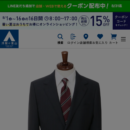
検索
ログイン
店舗検索
お気に入り
カート