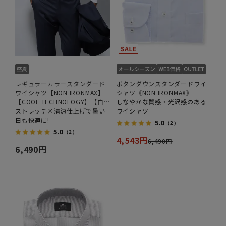
レギュラーカラースタンダード
ボタンダウンスタンダードワイ
ワイシャツ【NON IRONMAX】
シャツ《NON IRONMAX》
【COOL TECHNOLOGY】【白
しなやかな質感・光沢感のある
無地】
ストレッチ×清涼仕上げで暑い
ワイシャツ
日も快適に!
5.0
（2）
5.0
（2）
4,543円
6,490円
6,490円