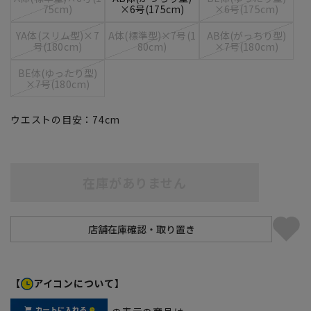
75cm)
×6号(175cm)
×6号(175cm)
YA体(スリム型)×7
A体(標準型)×7号(1
AB体(がっちり型)
号(180cm)
80cm)
×7号(180cm)
BE体(ゆったり型)
×7号(180cm)
ウエストの目安：
74
cm
在庫がありません
【
アイコンについて】