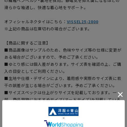
の繊維ベンベルグ®裏地を採用。静電気を抑え虜になるほどの
滑らかな袖通し、快適な着心地をサポート。
オフィシャルネクタイはこちら：
VISSEL25-2800
※上記の商品は在庫切れの場合がございます。
【商品に関するご注意】
■商品画像はサンプルのため、色味やサイズ等の仕様に変更が
ある場合がございますので、予めご了承ください。
■ゆとり感には個人差があります。サイズ表を確認の上、ご購
入の目安としてご利用ください。
■生地や仕様・デザインにより、着用感や実際のサイズ表に若
干の誤差が生じる場合がございます。予めご了承ください。
■サイズスペックは仕上がりサイズを記載しております。一
部、商品現物におすすめサイズ(ヌードサイズ)を記載している
商品もございます。
■ブラウザやお使いのモニター環境、また撮影時の室内外の光
加減により、実際の商品と掲載画像の色味が異なる場合がござ