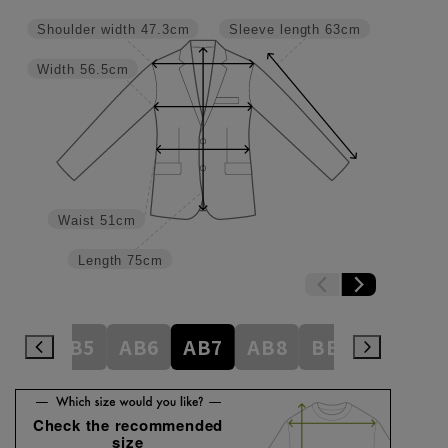
Shoulder width
47.3cm
Sleeve length
63cm
Width
56.5cm
Waist
51cm
Length
75cm
AB4
AB5
AB6
AB7
AB8
BE3
BE4
Check the recommended
size