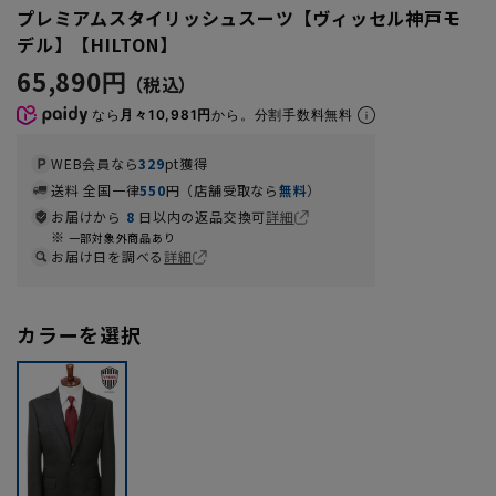
プレミアムスタイリッシュスーツ【ヴィッセル神戸モ
デル】【HILTON】
65,890円
なら
月々10,981円
から。分割手数料無料
WEB会員なら
329
pt獲得
送料 全国一律
550
円（店舗受取なら
無料
）
お届けから
8
日以内の返品交換可
詳細
一部対象外商品あり
お届け日を調べる
詳細
カラーを選択