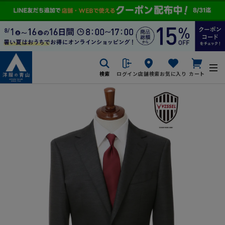
検索
ログイン
店舗検索
お気に入り
カート