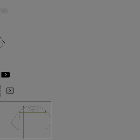
3cm
E3
BE4
BE5
BE6
BE7
BE8
YA4
YA5
YA6