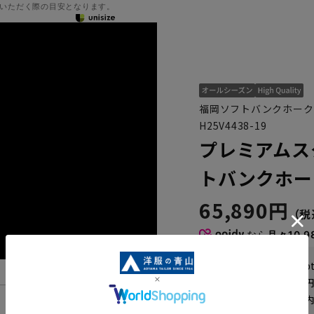
いただく際の目安となります。
福岡ソフトバンクホーク
H25V4438-19
プレミアムス
トバンクホー
65,890円
なら
月々10,9
WEB会員なら
329
p
送料 全国一律
550
お届けから
8
日以内
機能一覧
一部対象外商品あり