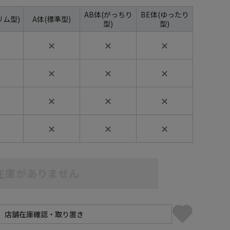
AB体(がっちり
BE体(ゆったり
リム型)
A体(標準型)
型)
型)
✕
✕
✕
✕
✕
✕
✕
✕
✕
✕
✕
✕
在庫がありません