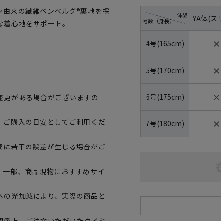
ン由来の繊維ベンベルグ®裏地を採
体型
YA体(ス
号数（身長）
な着心地をサポート。
✕
4号(165cm)
✕
5号(170cm)
✕
6号(175cm)
変更がある場合がございますの
✕
、ご購入の目安としてご利用くだ
7号(180cm)
表に若干の誤差が生じる場合がご
。一部、商品現物におすすめサイ
外の光加減により、実際の商品と
関係上、ご注文いただいたタイミ