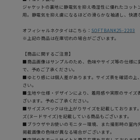
ジャケットの裏地に静電気を抑え吸湿性に優れたコット
用。静電気を抑え虜になるほどの滑らかな袖通し、快適
オフィシャルネクタイはこちら：
SOFTBANK25-2203
※上記の商品は在庫切れの場合がございます。
【商品に関するご注意】
■商品画像はサンプルのため、色味やサイズ等の仕様に
で、予めご了承ください。
■ゆとり感には個人差があります。サイズ表を確認の上
さい。
■生地や仕様・デザインにより、着用感や実際のサイズ
ざいます。予めご了承ください。
■サイズスペックは仕上がりサイズを記載しております
ズ(ヌードサイズ)を記載している商品もございます。
■ブラウザやお使いのモニター環境、また撮影時の室内
掲載画像の色味が異なる場合がございます。
■店舗や各モールサイトと商品在庫を共有しております