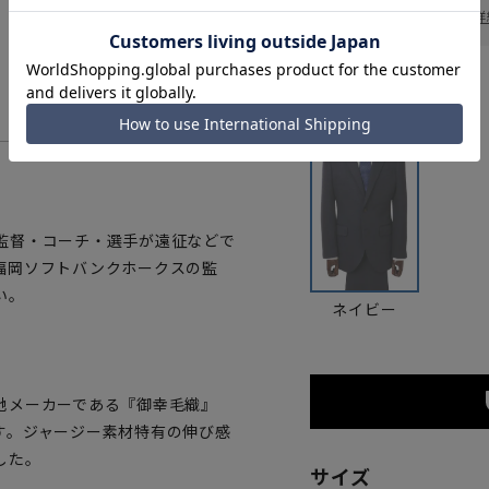
お届け日を調べる
詳
カラー
監督・コーチ・選手が遠征などで
福岡ソフトバンクホークスの監
い。
ネイビー
地メーカーである『御幸毛織』
す。ジャージー素材特有の伸び感
した。
サイズ